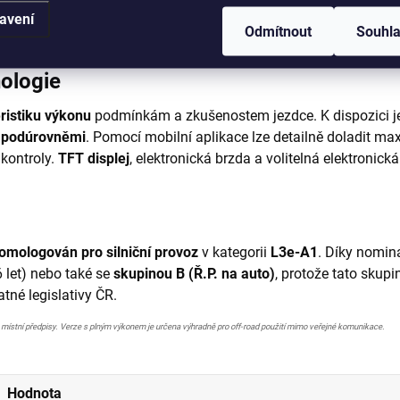
e
z hliníkové slitiny zajišťují tuhost a přesnost řízení. Kola
21" / 
avení
v blátě, písku i na kameni. Celek je konstruován s důrazem na
r
Odmítnout
Souhl
nologie
ristiku výkonu
podmínkám a zkušenostem jezdce. K dispozici 
 podúrovněmi
. Pomocí mobilní aplikace lze detailně doladit ma
 kontroly.
TFT displej
, elektronická brzda a volitelná elektronick
omologován pro silniční provoz
v kategorii
L3e-A1
. Díky nominá
 let) nebo také se
skupinou B (Ř.P. na auto)
, protože tato skup
né legislativy ČR.
e místní předpisy. Verze s plným výkonem je určena výhradně pro off-road použití mimo veřejné komunikace.
Hodnota