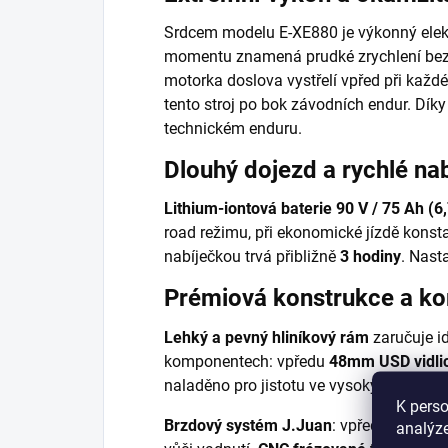
Srdcem modelu E-XE880 je výkonný elekt
momentu znamená prudké zrychlení bez p
motorka doslova vystřelí vpřed při každ
tento stroj po bok závodních endur. Díky 
technickém enduru.
Dlouhý dojezd a rychlé nab
Lithium-iontová baterie 90 V / 75 Ah (
road režimu, při ekonomické jízdě konsta
nabíječkou trvá přibližně
3 hodiny
. Nast
Prémiová konstrukce a k
Lehký a pevný hliníkový rám
zaručuje i
komponentech: vpředu
48mm USD vidli
naladěno pro jistotu ve vysokých rychlo
K perso
Brzdový systém J.Juan
: vpředu dvoupí
analýze