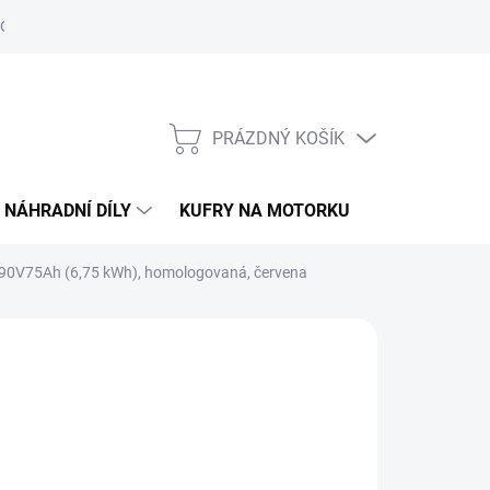
Obchodní podmínky
Podmínky ochrany osobních údajů
PRÁZDNÝ KOŠÍK
NÁKUPNÍ
KOŠÍK
NÁHRADNÍ DÍLY
KUFRY NA MOTORKU
O ELS MOTO
 90V75Ah (6,75 kWh), homologovaná, červena