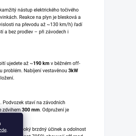
kamžitý nástup elektrického točivého
vinkách. Reakce na plyn je blesková a
vislosti na převodu až ~130 km/h) řadí
tí a bez prodlev – při závodech i
ití ujedete až ~
190 km
v běžném off-
ou problém. Nabíjení vestavěnou
3kW
ložení.
u. Podvozek staví na závodních
se zdvihem
300 mm
. Odpružení je
u.
a
0 mm
– vysoký brzdný účinek a odolnost
zde
.