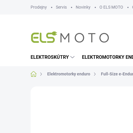
Přejít
Prodejny
Servis
Novinky
O ELS MOTO
na
obsah
ELEKTROSKÚTRY
ELEKTROMOTORKY EN
Domů
Elektromotorky enduro
Full-Size e-Endu
Neohodnoceno
Podrobnosti hodn
NOVINKA