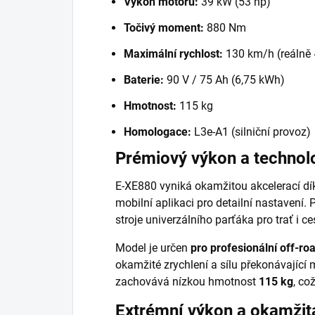
Výkon motoru:
39 kW (53 hp)
Točivý moment:
880 Nm
Maximální rychlost:
130 km/h (reálně
Baterie:
90 V / 75 Ah (6,75 kWh)
Hmotnost:
115 kg
Homologace:
L3e-A1 (silniční provoz)
Prémiový výkon a technol
E-XE880 vyniká okamžitou akcelerací dík
mobilní aplikaci pro detailní nastavení.
stroje univerzálního parťáka pro trať i ce
Model je určen
pro profesionální off-ro
okamžité zrychlení a sílu překonávající
zachovává nízkou hmotnost
115 kg
, co
Extrémní výkon a okamžit