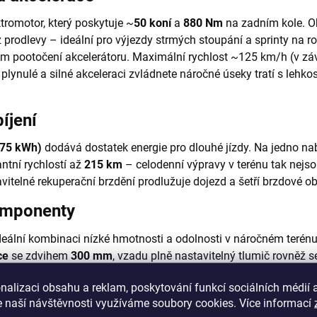
romotor, který poskytuje ~
50 koní
a
880 Nm
na zadním kole. O
rodlevy – ideální pro výjezdy strmých stoupání a sprinty na ro
ém pootočení akcelerátoru. Maximální rychlost ~125 km/h (v zá
plynulé a silné akceleraci zvládnete náročné úseky tratí s lehkos
íjení
6,75 kWh)
dodává dostatek energie pro dlouhé jízdy. Na jedno nab
ntní rychlostí až
215 km
– celodenní výpravy v terénu tak nejs
avitelné rekuperační brzdění prodlužuje dojezd a šetří brzdové ob
omponenty
deální kombinaci nízké hmotnosti a odolnosti v náročném terén
ce
se zdvihem
300 mm
, vzadu plně nastavitelný tlumič rovněž 
stech a absorpci tvrdých dopadů při skocích i v kamenitém terén
nalizaci obsahu a reklam, poskytování funkcí sociálních médií 
stkové třmeny a kotouč
270 mm
, vzadu jednopístek a kotouč
24
 naší návštěvnosti využíváme soubory cookies. Více informací