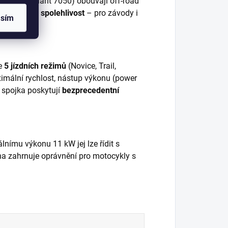
18"
(ráfky Giant 7050) obouvají off-road
obustnost a spolehlivost
– pro závody i
asím
je
5 jízdních režimů
(Novice, Trail,
ximální rychlost, nástup výkonu (power
á spojka poskytují
bezprecedentní
lnímu výkonu 11 kW jej lze řídit s
ina zahrnuje oprávnění pro motocykly s