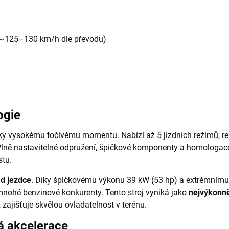
 ~125–130 km/h dle převodu)
ogie
y vysokému točivému momentu. Nabízí až 5 jízdních režimů, reku
 Plně nastavitelné odpružení, špičkové komponenty a homologace 
stu.
ad jezdce
. Díky špičkovému výkonu 39 kW (53 hp) a extrémní
 mnohé benzinové konkurenty. Tento stroj vyniká jako
nejvýkonně
ž zajišťuje skvělou ovladatelnost v terénu.
á akcelerace