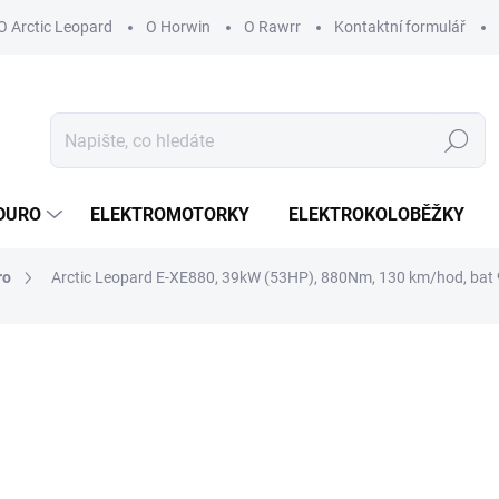
O Arctic Leopard
O Horwin
O Rawrr
Kontaktní formulář
Hledat
DURO
ELEKTROMOTORKY
ELEKTROKOLOBĚŽKY
ro
Arctic Leopard E-XE880, 39kW (53HP), 880Nm, 130 km/hod, bat
ocení
229 999 Kč
190 081,82 Kč bez DPH