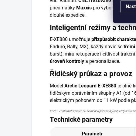
vůči vadnutí.
CNC frézované trojité brýl
Nast
pneumatiky
Maxxis
pro výbornou trakci 
dlouhé expedice.
Inteligentní režimy a tech
E-XE880 umožňuje
přizpůsobit charakte
Enduro, Rally, MX), každý navíc se
třemi
burst), míru rekuperace i citlivost trakční
úroveň kontroly
a personalizace.
Řidičský průkaz a provoz
Model
Arctic Leopard E-XE880
je plně
h
řidičským oprávněním skupiny A1 (od 16
elektrickým pohonem do 11 kW podle plat
Pozn.: V ostatních zemích EU se mohou požadavky lišit; vždy si ověřt
Technické parametry
Parametr