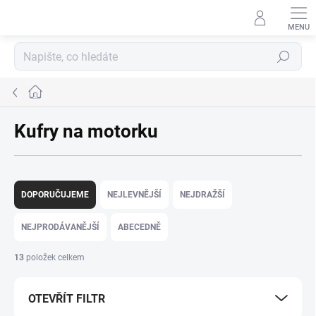
Přejít
na
obsah
Hledat
Domů
Kufry na motorku
Ř
a
DOPORUČUJEME
NEJLEVNĚJŠÍ
NEJDRAŽŠÍ
z
e
NEJPRODÁVANĚJŠÍ
ABECEDNĚ
n
í
13
položek celkem
p
r
OTEVŘÍT FILTR
o