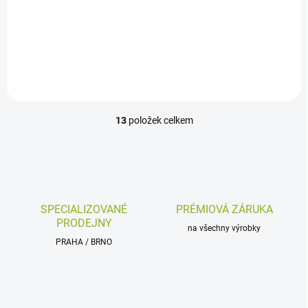
Do košíku
Kufr na motorku, 57L, plast
13
položek celkem
O
v
l
á
d
a
c
SPECIALIZOVANÉ
PRÉMIOVÁ ZÁRUKA
í
PRODEJNY
p
na všechny výrobky
r
PRAHA / BRNO
v
k
y
v