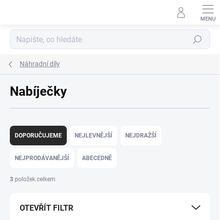
Přejít
na
obsah
Hledat
Náhradní díly
Nabíječky
Ř
a
DOPORUČUJEME
NEJLEVNĚJŠÍ
NEJDRAŽŠÍ
z
e
NEJPRODÁVANĚJŠÍ
ABECEDNĚ
n
í
3
položek celkem
p
r
OTEVŘÍT FILTR
o