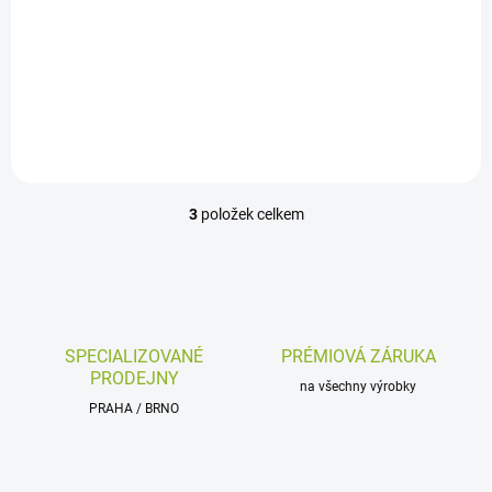
Nabíječka pro elektroskútry
ELS MOTO s Li-on baterií s
napětím 72V, univerzální
3
položek celkem
O
v
l
á
d
a
c
SPECIALIZOVANÉ
PRÉMIOVÁ ZÁRUKA
í
PRODEJNY
p
na všechny výrobky
r
PRAHA / BRNO
v
k
y