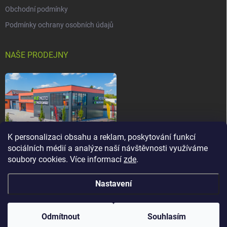
Obchodní podmínky
Podmínky ochrany osobních údajů
NAŠE PRODEJNY
K personalizaci obsahu a reklam, poskytování funkcí
sociálních médií a analýze naší návštěvnosti využíváme
soubory cookies. Více informací
zde
.
Nastavení
Copyright 2026
els-moto.cz
. Všechna práva vyhrazena.
Upravit nastavení
cookies
Odmítnout
Souhlasím