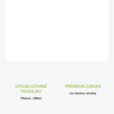
−
+
Přidat do košíku
Přenosná nabíječka pro elektroskútry ELS MOTO e-XDV 72V/15A
pro Li-on
DETAILNÍ INFORMACE
ZEPTAT SE
HLÍDAT
SPECIALIZOVANÉ
PRÉMIOVÁ ZÁRUKA
PRODEJNY
na všechny výrobky
PRAHA / BRNO