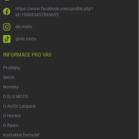
https://www.facebook.com/profile.php?
id=100063457865655
els.moto
@els.moto
INFORMACE PRO VÁS
Prodejny
Servis
Novinky
O ELS MOTO
O Arctic Leopard
O Horwin
O Rawrr
Kontaktní formulář