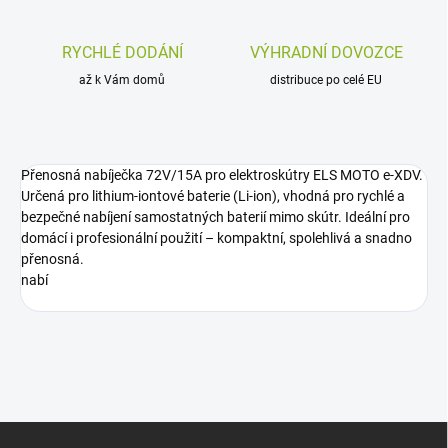
RYCHLÉ DODÁNÍ
VÝHRADNÍ DOVOZCE
až k Vám domů
distribuce po celé EU
Přenosná nabíječka 72V/15A pro elektroskútry ELS MOTO e-XDV.
Určená pro lithium-iontové baterie (Li-ion), vhodná pro rychlé a
bezpečné nabíjení samostatných baterií mimo skútr. Ideální pro
domácí i profesionální použití – kompaktní, spolehlivá a snadno
přenosná.
nabí
Z