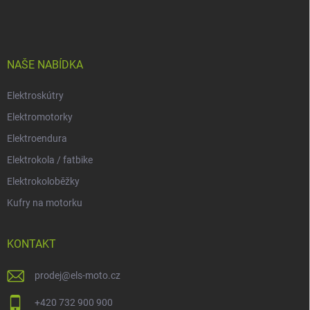
á
p
a
t
í
NAŠE NABÍDKA
Elektroskútry
Elektromotorky
Elektroendura
Elektrokola / fatbike
Elektrokoloběžky
Kufry na motorku
KONTAKT
prodej
@
els-moto.cz
+420 732 900 900