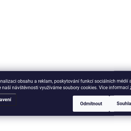
(2052Wh)
14 999 Kč
399 Kč
12 395,87 Kč bez DPH
329,75 Kč bez DPH
Do košíku
Do košíku
Vyndavací baterie pro
Brzdové destičky pro Ar
elektroskútr ELS MOTO ES1
Leopard XE PRO S - pře
Pro / ELS MOTO EG1
72V/30Ah (2052Wh)
nalizaci obsahu a reklam, poskytování funkcí sociálních médií 
 naší návštěvnosti využíváme soubory cookies. Více informací
avení
Odmítnout
Souhl