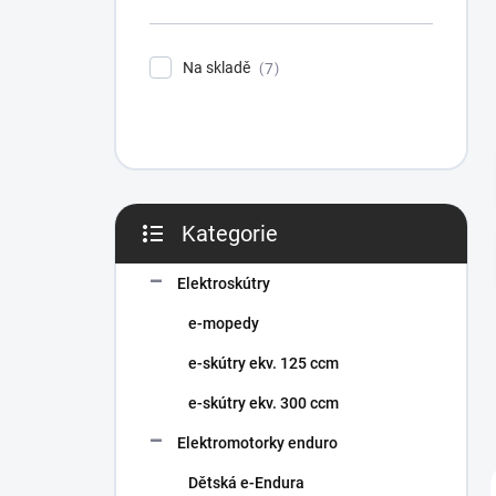
n
í
p
Na skladě
7
a
n
e
l
Kategorie
Přeskočit
kategorie
Elektroskútry
e-mopedy
e-skútry ekv. 125 ccm
e-skútry ekv. 300 ccm
Elektromotorky enduro
Dětská e-Endura