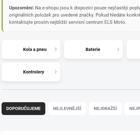
Upozornění:
Na e-shopu jsou k dispozici pouze nejčastěji poptá
originálních položek pro uvedené značky. Pokud hledáte konkrétn
kontaktujte prosím nejbližší servisní centrum ELS Moto.
Kola a pneu
Baterie
Kontrolery
Ř
a
DOPORUČUJEME
NEJLEVNĚJŠÍ
NEJDRAŽŠÍ
NEJP
z
e
n
í
V