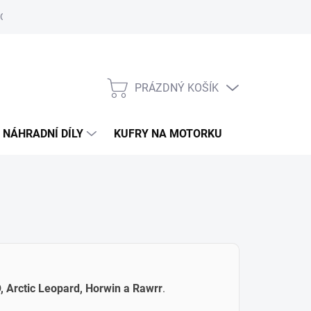
Obchodní podmínky
Podmínky ochrany osobních údajů
PRÁZDNÝ KOŠÍK
NÁKUPNÍ
KOŠÍK
NÁHRADNÍ DÍLY
KUFRY NA MOTORKU
O ELS MOTO
 Arctic Leopard, Horwin a Rawrr
.