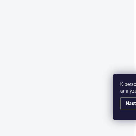
K perso
analýze
Nast