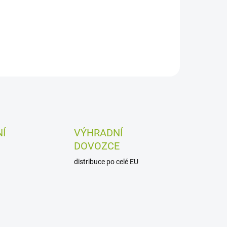
Zadní brzdový kotouč pro
Arctic Leopard XE PRO S / R
Í
VÝHRADNÍ
DOVOZCE
distribuce po celé EU