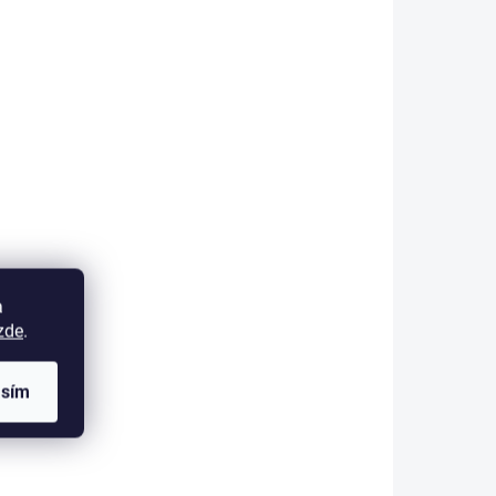
17 999 Kč
14 875,21 Kč bez DPH
Do košíku
ctic
20kW řídící jednotka FarDriver
dní
pro Arctic Leopard XE PRO S
a
zde
.
asím