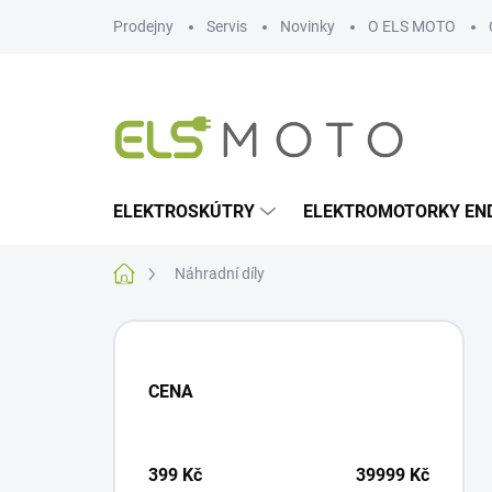
Přejít
Prodejny
Servis
Novinky
O ELS MOTO
na
obsah
ELEKTROSKÚTRY
ELEKTROMOTORKY EN
Domů
Náhradní díly
P
o
s
CENA
t
r
a
n
399
Kč
39999
Kč