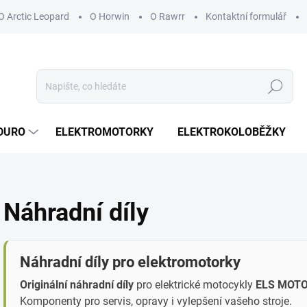
O Arctic Leopard
O Horwin
O Rawrr
Kontaktní formulář
Hledat
DURO
ELEKTROMOTORKY
ELEKTROKOLOBĚŽKY
Náhradní díly
Náhradní díly pro elektromotorky
Originální náhradní díly
pro elektrické motocykly
ELS MOTO,
Komponenty pro servis, opravy i vylepšení vašeho stroje.