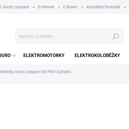
O Arctic Leopard
O Horwin
O Rawrr
Kontaktní formulář
Hledat
DURO
ELEKTROMOTORKY
ELEKTROKOLOBĚŽKY
destičky Arctic Leopard XE PRO S přední
ocení
399 Kč
329,75 Kč bez DPH
Měrná
SKLADEM