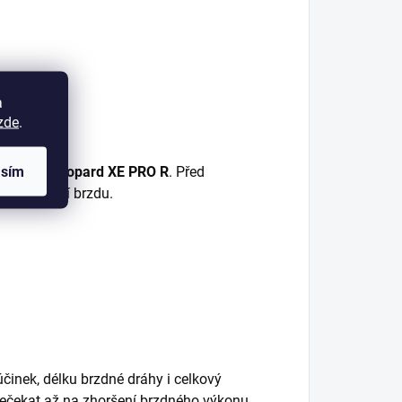
a
zde
.
asím
a
Arctic Leopard XE PRO R
. Před
 nebo zadní brzdu.
účinek, délku brzdné dráhy i celkový
 nečekat až na zhoršení brzdného výkonu.