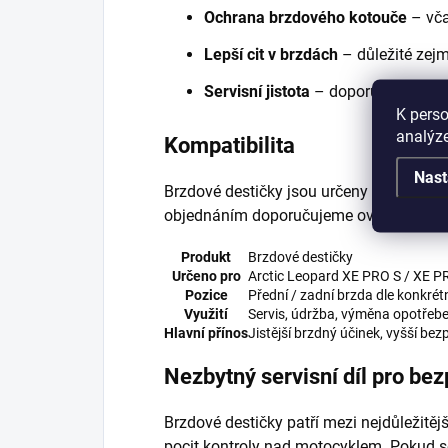
Ochrana brzdového kotouče
– vča
Lepší cit v brzdách
– důležité zejm
Servisní jistota
– doporučený díl p
K perso
analýze
Kompatibilita
Nast
Brzdové destičky jsou určeny pro vybra
objednáním doporučujeme ověřit konkrét
Produkt
Brzdové destičky
Určeno pro
Arctic Leopard XE PRO S / XE P
Pozice
Přední / zadní brzda dle konkrét
Využití
Servis, údržba, výměna opotřebe
Hlavní přínos
Jistější brzdný účinek, vyšší b
Nezbytný servisní díl pro be
Brzdové destičky patří mezi nejdůležitěj
pocit kontroly nad motocyklem. Pokud se