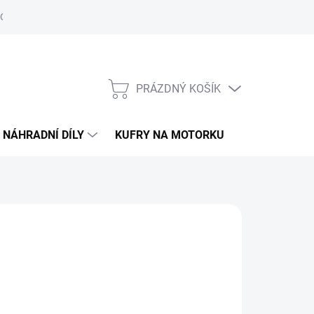
Obchodní podmínky
Podmínky ochrany osobních údajů
PRÁZDNÝ KOŠÍK
NÁKUPNÍ
KOŠÍK
NÁHRADNÍ DÍLY
KUFRY NA MOTORKU
O ELS MOTO