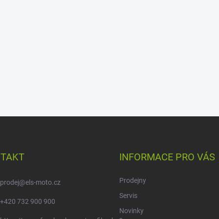
TAKT
INFORMACE PRO VÁS
Prodejny
prodej
@
els-moto.cz
Servis
+420 732 900 900
Novinky