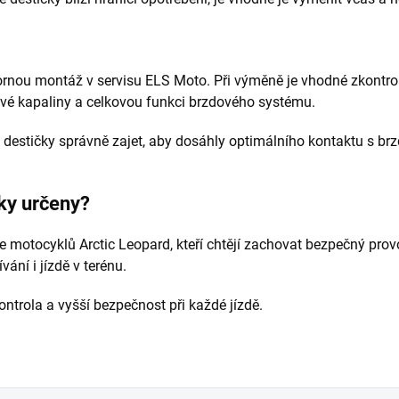
nou montáž v servisu ELS Moto. Při výměně je vhodné zkontrol
ové kapaliny a celkovou funkci brzdového systému.
destičky správně zajet, aby dosáhly optimálního kontaktu s b
ky určeny?
le motocyklů Arctic Leopard, kteří chtějí zachovat bezpečný pro
ní i jízdě v terénu.
kontrola a vyšší bezpečnost při každé jízdě.