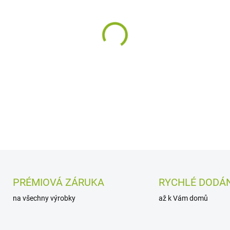
cena:
MOŽNOSTI DORUČENÍ
−
+
Brzdové destičky pro Arctic 
DETAILNÍ INFORMACE
PRÉMIOVÁ ZÁRUKA
RYCHLÉ DODÁN
na všechny výrobky
až k Vám domů