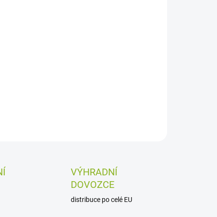
Přidat do košíku
Leopard XE PRO S - přední
ZEPTAT SE
HLÍDAT
Í
VÝHRADNÍ
DOVOZCE
distribuce po celé EU