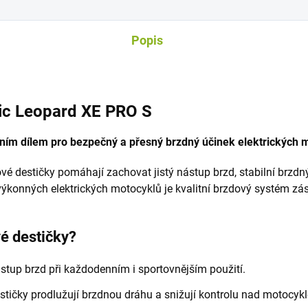
Popis
tic Leopard XE PRO S
sním dílem pro bezpečný a přesný brzdný účinek elektrických 
 destičky pomáhají zachovat jistý nástup brzd, stabilní brzdný
 výkonných elektrických motocyklů je kvalitní brzdový systém zá
é destičky?
ástup brzd při každodenním i sportovnějším použití.
tičky prodlužují brzdnou dráhu a snižují kontrolu nad motocyk