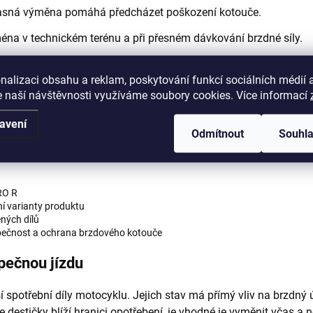
sná výměna pomáhá předcházet poškození kotouče.
éna v technickém terénu a při přesném dávkování brzdné síly.
ro pravidelnou údržbu motocyklu.
nalizaci obsahu a reklam, poskytování funkcí sociálních médií 
 naší návštěvnosti využíváme soubory cookies. Více informací
avení
Odmítnout
Souhl
né konfigurace elektrických motocyklů
Arctic Leopard XE PRO S
ní typ brzdového třmenu, modelový rok a zda se jedná o přední
RO R
ní varianty produktu
ných dílů
ezpečnost a ochrana brzdového kotouče
zpečnou jízdu
ší spotřební díly motocyklu. Jejich stav má přímý vliv na brzdný 
 destičky blíží hranici opotřebení, je vhodné je vyměnit včas a