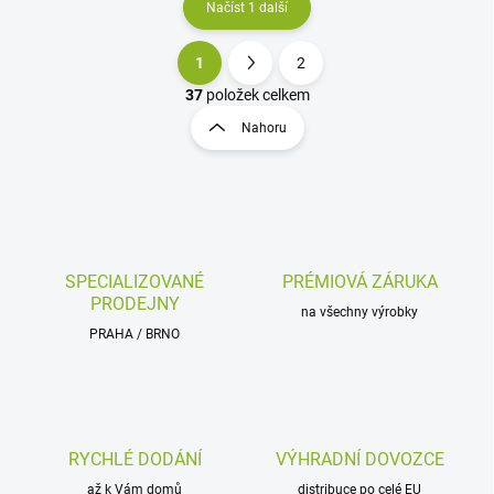
Načíst 1 další
1
2
O
S
v
t
37
položek celkem
l
r
Nahoru
á
á
d
n
a
k
c
o
í
p
v
r
á
v
SPECIALIZOVANÉ
PRÉMIOVÁ ZÁRUKA
n
k
PRODEJNY
í
na všechny výrobky
y
PRAHA / BRNO
v
ý
p
i
s
u
RYCHLÉ DODÁNÍ
VÝHRADNÍ DOVOZCE
až k Vám domů
distribuce po celé EU