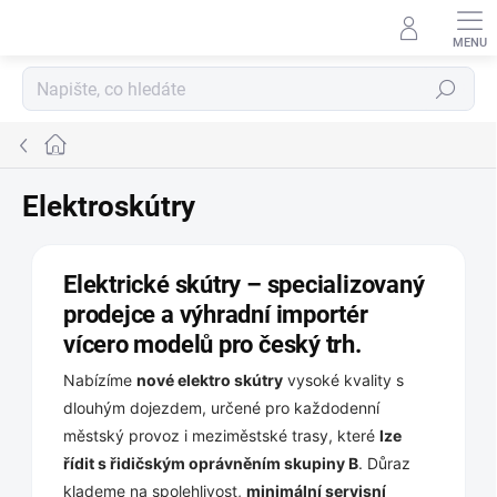
Přejít
na
obsah
Hledat
Domů
Elektroskútry
Elektrické skútry – specializovaný
prodejce a výhradní importér
vícero modelů pro český trh.
Nabízíme
nové elektro skútry
vysoké kvality s
dlouhým dojezdem, určené pro každodenní
městský provoz i meziměstské trasy, které
lze
řídit s řidičským oprávněním skupiny B
. Důraz
klademe na spolehlivost,
minimální servisní