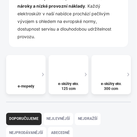
nároky a nízké provozní náklady
. Každý
elektroskútr v naší nabídce prochází pečlivým
vývojem s ohledem na evropské normy,
dostupnost servisu a dlouhodobou udržitelnost
provozu.
e-skútry ekv.
e-skútry ekv.
e-mopedy
125 ccm
300 ccm
Ř
a
DOPORUČUJEME
NEJLEVNĚJŠÍ
NEJDRAŽŠÍ
z
e
NEJPRODÁVANĚJŠÍ
ABECEDNĚ