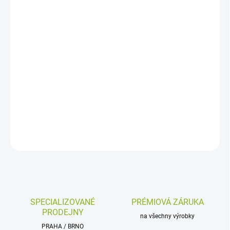
cena:
MOŽNOSTI
DORUČENÍ
−
+
Přidat do košíku
Horwin EK3 Plus, středový motor 8,64 kW, 110 km/hod, li-on 6,48
kWh, dojezd 180 km, APP, GPS
DETAILNÍ INFORMACE
ZEPTAT SE
HLÍDAT
SPECIALIZOVANÉ
PRÉMIOVÁ ZÁRUKA
PRODEJNY
na všechny výrobky
PRAHA / BRNO