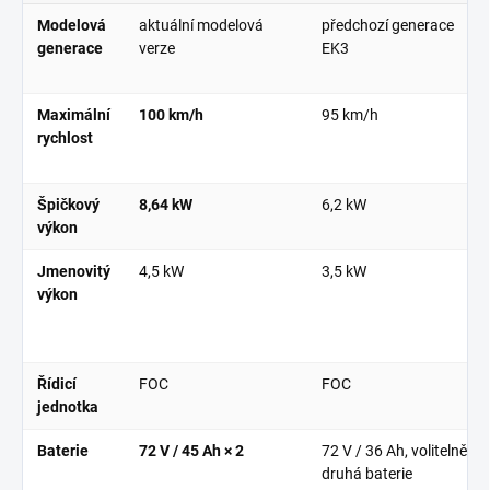
Modelová
aktuální modelová
předchozí generace
generace
verze
EK3
Maximální
100 km/h
95 km/h
rychlost
Špičkový
8,64 kW
6,2 kW
výkon
Jmenovitý
4,5 kW
3,5 kW
výkon
Řídicí
FOC
FOC
jednotka
Baterie
72 V / 45 Ah × 2
72 V / 36 Ah
, volitelně
druhá baterie