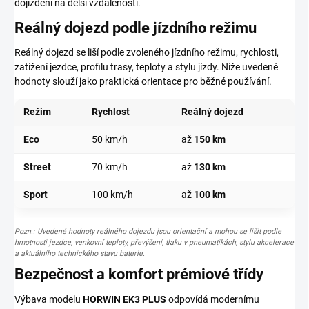
dojíždění na delší vzdálenosti.
Reálný dojezd podle jízdního režimu
Reálný dojezd se liší podle zvoleného jízdního režimu, rychlosti,
zatížení jezdce, profilu trasy, teploty a stylu jízdy. Níže uvedené
hodnoty slouží jako praktická orientace pro běžné používání.
Režim
Rychlost
Reálný dojezd
Eco
50 km/h
až
150 km
Street
70 km/h
až
130 km
Sport
100 km/h
až
100 km
Pozn.: Uvedené hodnoty reálného dojezdu jsou orientační a mohou se lišit podle
hmotnosti jezdce, venkovní teploty, převýšení, tlaku v pneumatikách, stylu akcelerace
a aktuálního technického stavu baterie.
Bezpečnost a komfort prémiové třídy
Výbava modelu
HORWIN EK3 PLUS
odpovídá modernímu