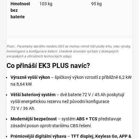
Hmotnost
103 kg
95 kg
bez
baterie
Pozn.: Parametry staršího modelu EK3 se mohou mírně lišit podle trhu, roku výroby,
homologace a konfigurace baterií. Uvedené srovnání vychází z dostupných
evropských a oficiálních technických údajů.
Co přináší EK3 PLUS navíc?
Výrazně vyšší výkon
– špičkový výkon vzrostl z přibližně
6,2 kW
na
8,64 kW
.
Větší bateriový systém
– dvě baterie
72 V / 45 Ah
poskytují
vyšší energetickou rezervu než původní konfigurace
72 V / 36 Ah
.
Modernější bezpečnost
– systém
ABS + TCS
představuje
zásadní posun oproti staršímu CBS řešení.
Prémiovější digitální výbava
–
TFT displej, Keyless Go, APP &