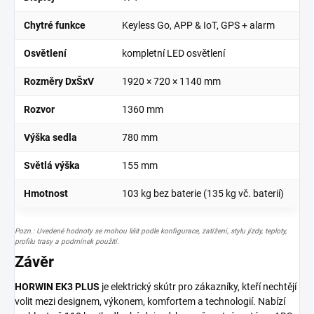
Chytré funkce
Keyless Go, APP & IoT, GPS + alarm
Osvětlení
kompletní LED osvětlení
Rozměry DxŠxV
1920 × 720 × 1140 mm
Rozvor
1360 mm
Výška sedla
780 mm
Světlá výška
155 mm
Hmotnost
103 kg
bez baterie (135 kg vč. baterií)
Pozn.: Uvedené hodnoty se mohou lišit podle konfigurace, zatížení, stylu jízdy, teploty,
profilu trasy a podmínek použití.
Závěr
HORWIN EK3 PLUS
je elektrický skútr pro zákazníky, kteří nechtějí
volit mezi designem, výkonem, komfortem a technologií. Nabízí