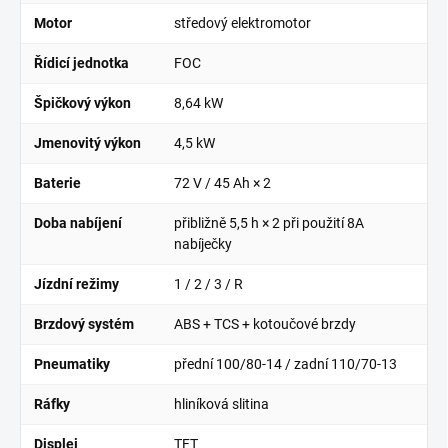
Motor
středový elektromotor
Řídicí jednotka
FOC
Špičkový výkon
8,64 kW
Jmenovitý výkon
4,5 kW
Baterie
72 V / 45 Ah × 2
Doba nabíjení
přibližně
5,5 h × 2
při použití 8A
nabíječky
Jízdní režimy
1 / 2 / 3 / R
Brzdový systém
ABS + TCS + kotoučové brzdy
Pneumatiky
přední
100/80-14
/ zadní
110/70-13
Ráfky
hliníková slitina
Displej
TFT