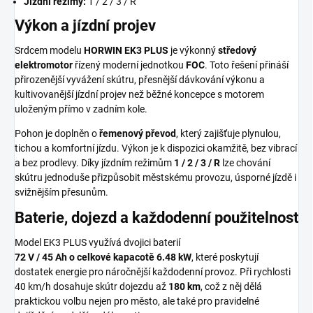
Jízdní režimy:
1 / 2 / 3 / R
Výkon a jízdní projev
Srdcem modelu
HORWIN EK3 PLUS
je výkonný
středový
elektromotor
řízený moderní jednotkou
FOC
. Toto řešení přináší
přirozenější vyvážení skútru, přesnější dávkování výkonu a
kultivovanější jízdní projev než běžné koncepce s motorem
uloženým přímo v zadním kole.
Pohon je doplněn o
řemenový převod
, který zajišťuje plynulou,
tichou a komfortní jízdu. Výkon je k dispozici okamžitě, bez vibrací
a bez prodlevy. Díky jízdním režimům
1 / 2 / 3 / R
lze chování
skútru jednoduše přizpůsobit městskému provozu, úsporné jízdě i
svižnějším přesunům.
Baterie, dojezd a každodenní použitelnost
Model EK3 PLUS využívá dvojici baterií
72 V / 45 Ah o celkové kapacotě 6.48 kW
, které poskytují
dostatek energie pro náročnější každodenní provoz. Při rychlosti
40 km/h
dosahuje skútr dojezdu až
180 km
, což z něj dělá
praktickou volbu nejen pro město, ale také pro pravidelné