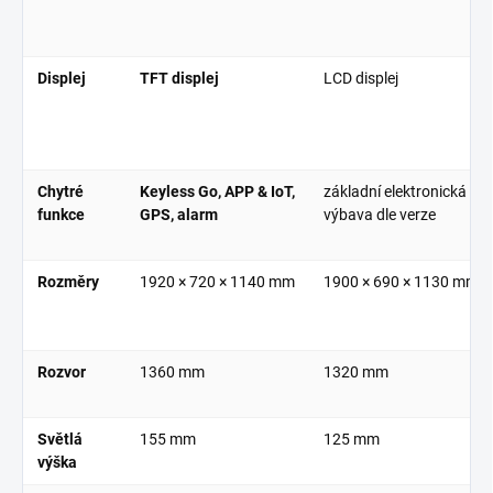
Displej
TFT displej
LCD displej
Chytré
Keyless Go, APP & IoT,
základní elektronická
funkce
GPS, alarm
výbava dle verze
Rozměry
1920 × 720 × 1140 mm
1900 × 690 × 1130 mm
Rozvor
1360 mm
1320 mm
Světlá
155 mm
125 mm
výška