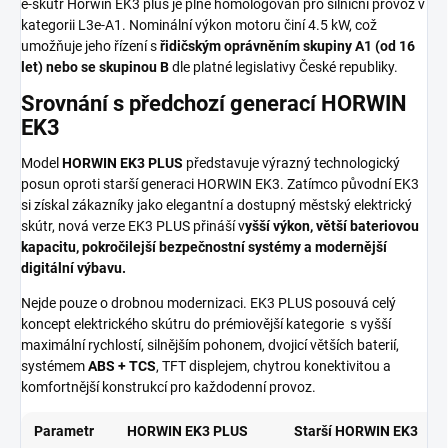
e-skútr Horwin EK3 plus je plně homologován pro silniční provoz v
kategorii L3e-A1. Nominální výkon motoru činí 4.5 kW, což
umožňuje jeho řízení s
řidičským oprávněním skupiny A1 (od 16
let) nebo se skupinou B
dle platné legislativy České republiky.
Srovnání s předchozí generací HORWIN
EK3
Model
HORWIN EK3 PLUS
představuje výrazný technologický
posun oproti starší generaci HORWIN EK3. Zatímco původní EK3
si získal zákazníky jako elegantní a dostupný městský elektrický
skútr, nová verze EK3 PLUS přináší v
yšší výkon, větší bateriovou
kapacitu, pokročilejší bezpečnostní systémy a modernější
digitální výbavu.
Nejde pouze o drobnou modernizaci. EK3 PLUS posouvá celý
koncept elektrického skútru do prémiovější kategorie s vyšší
maximální rychlostí, silnějším pohonem, dvojicí větších baterií,
systémem
ABS + TCS
, TFT displejem, chytrou konektivitou a
komfortnější konstrukcí pro každodenní provoz.
Parametr
HORWIN EK3 PLUS
Starší HORWIN EK3