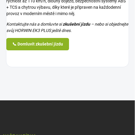
rychlost až
110 km/h
, dlouhý dojezd, bezpečnostní systémy ABS
+ TCS a chytrou výbavu, díky které je připraven na každodenní
provoz v moderním městě i mimo něj.
Kontaktujte nás a domluvte si
zkušební jízdu
– nebo si objednejte
svůj HORWIN EK3 PLUS ještě dnes.
📞 Domluvit zkušební jízdu
Z
á
p
a
t