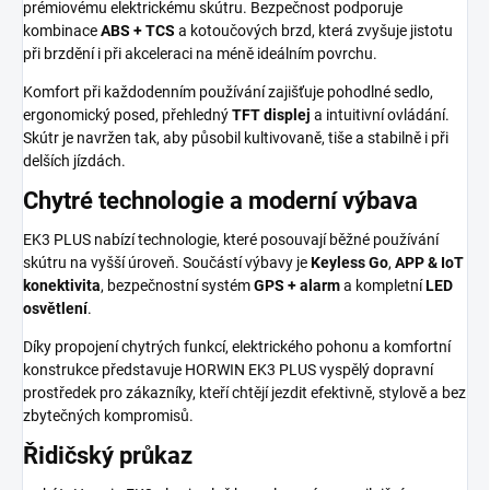
prémiovému elektrickému skútru. Bezpečnost podporuje
kombinace
ABS + TCS
a kotoučových brzd, která zvyšuje jistotu
při brzdění i při akceleraci na méně ideálním povrchu.
Komfort při každodenním používání zajišťuje pohodlné sedlo,
ergonomický posed, přehledný
TFT displej
a intuitivní ovládání.
Skútr je navržen tak, aby působil kultivovaně, tiše a stabilně i při
delších jízdách.
Chytré technologie a moderní výbava
EK3 PLUS nabízí technologie, které posouvají běžné používání
skútru na vyšší úroveň. Součástí výbavy je
Keyless Go
,
APP & IoT
konektivita
, bezpečnostní systém
GPS + alarm
a kompletní
LED
osvětlení
.
Díky propojení chytrých funkcí, elektrického pohonu a komfortní
konstrukce představuje HORWIN EK3 PLUS vyspělý dopravní
prostředek pro zákazníky, kteří chtějí jezdit efektivně, stylově a bez
zbytečných kompromisů.
Řidičský průkaz