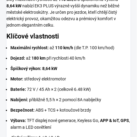
8,64 kW
nabízí EK3 PLUS výrazně vyšší dynamiku než běžné
městské elektroskútry. Je určen pro jezdce, kteří chtějí čistý
elektrický provoz, okamžitou odezvu a prémiový komfort v
jednom elegantním celku.
Klíčové vlastnosti
Maximální rychlost:
až
110 km/h
(dle T.P. 100 km/hod)
Dojezd:
až
180 km
při rychlosti
40 km/h
Špičkový výkon:
8,64 kW
Motor:
středový elektromotor
Baterie:
72 V / 45 Ah × 2 (celkově 6.48 kW)
Nabíjení:
přibližně
5,5 h × 2
pomocí 8A nabíječky
Bezpečnost:
ABS + TCS + kotoučové brzdy
Výbava:
TFT displej nové generace, Keyless Go,
APP & IoT, GPS
,
alarm a LED osvětlení