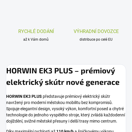
RYCHLÉ DODÁNÍ
VÝHRADNÍ DOVOZCE
až k Vám domů
distribuce po celé EU
HORWIN EK3 PLUS – prémiový
elektrický skútr nové generace
HORWIN EK3 PLUS
představuje prémiový elektrický skútr
navržený pro moderní městskou mobilitu bez kompromisů.
Spojuje elegantní design, vysoký výkon, komfortní posed a chytré
technologie do jednoho vyspělého stroje, který zvládá každodenní
dojíždění, svižné městské přesuny i delší trasy mimo centrum.
Díky maximální rychlosti až
110 km/h
a
špičkovému výkonu