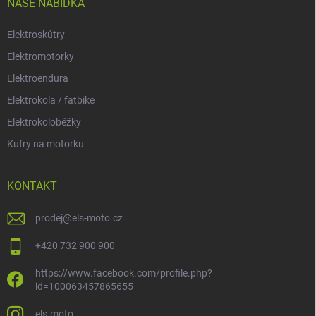
í
NAŠE NABÍDKA
Elektroskútry
Elektromotorky
Elektroendura
Elektrokola / fatbike
Elektrokoloběžky
Kufry na motorku
KONTAKT
prodej
@
els-moto.cz
+420 732 900 900
https://www.facebook.com/profile.php?
id=100063457865655
els.moto