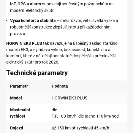
IoT, GPS a alarm
odpovídají současným požadavkům na
moderní elektrický skútr.
Vyšší komfort a stabilita
– delší rozvor, větší světlá výška a
robustnější konstrukce zlepšují jistotu při každodenním
provozu.
HORWIN EK3 PLUS
tak navazuje na úspěšný základ staršího
modelu EK3, ale přidává výkon, bezpečnost, konektivitu a
komfort, které z něj dělají podstatně dospělejší a prémiovější
elektrický skútr pro rok 2026.
Technické parametry
Parametr
Hodnota
Model
HORWIN EK3 PLUS
Maximální
dle
rychlost
T.P,
100 km/h, dle tacho 110 km/hod
Dojezd
až
150 km
při rychlosti
45 km/h