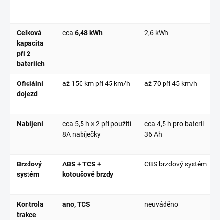
Celková
cca
6,48 kWh
2,6 kWh
kapacita
při 2
bateriích
Oficiální
až
150 km
při
45 km/h
až 70 při
45 km/h
dojezd
Nabíjení
cca
5,5 h × 2
při použití
cca
4,5 h
pro baterii
8A nabíječky
36 Ah
Brzdový
ABS + TCS +
CBS brzdový systém
systém
kotoučové brzdy
Kontrola
ano, TCS
neuváděno
trakce