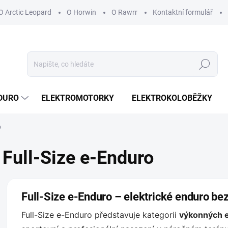
O Arctic Leopard
O Horwin
O Rawrr
Kontaktní formulář
Hledat
DURO
ELEKTROMOTORKY
ELEKTROKOLOBĚŽKY
o
Full-Size e-Enduro
Full-Size e-Enduro – elektrické enduro b
Full-Size e-Enduro představuje kategorii
výkonných e