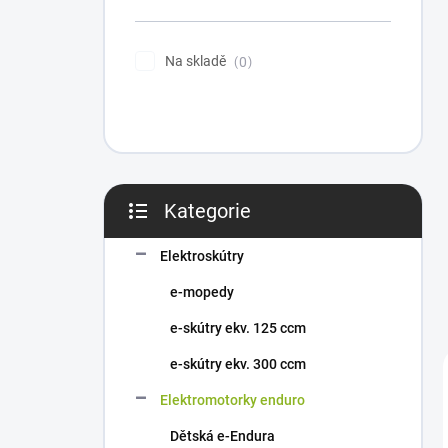
n
í
p
Na skladě
0
a
n
e
l
Kategorie
Přeskočit
kategorie
Elektroskútry
e-mopedy
e-skútry ekv. 125 ccm
e-skútry ekv. 300 ccm
Elektromotorky enduro
Dětská e-Endura