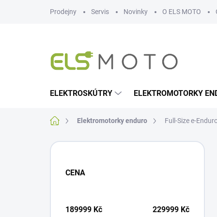
Přejít
Prodejny
Servis
Novinky
O ELS MOTO
na
obsah
ELEKTROSKÚTRY
ELEKTROMOTORKY EN
Domů
Elektromotorky enduro
Full-Size e-Endur
P
o
s
CENA
t
r
a
n
189999
Kč
229999
Kč