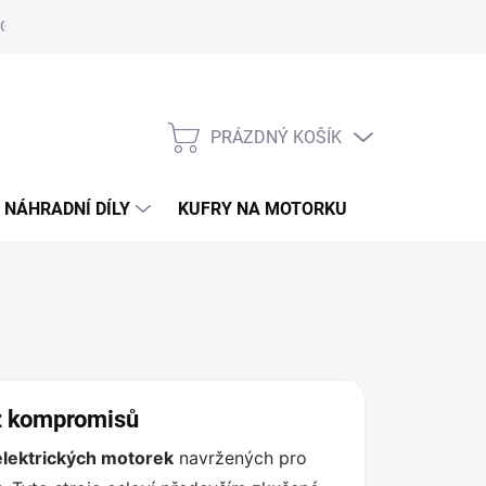
Obchodní podmínky
Podmínky ochrany osobních údajů
PRÁZDNÝ KOŠÍK
NÁKUPNÍ
KOŠÍK
NÁHRADNÍ DÍLY
KUFRY NA MOTORKU
O ELS MOTO
ez kompromisů
lektrických motorek
navržených pro