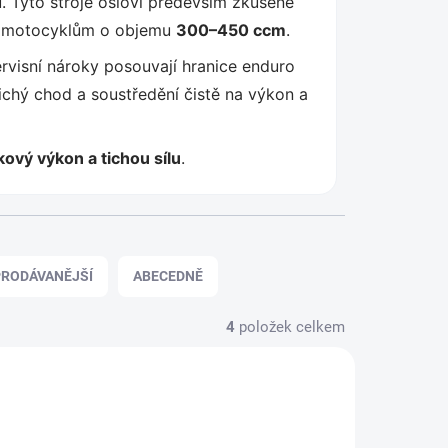
. Tyto stroje osloví především zkušené
kým motocyklům o objemu
300–450 ccm
.
rvisní nároky posouvají hranice enduro
tichý chod a soustředění čistě na výkon a
kový výkon a tichou sílu
.
RODÁVANĚJŠÍ
ABECEDNĚ
4
položek celkem
NOVINKA