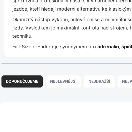
sportovní a profesionální nasazení v náročném terénu
jezdce, kteří hledají moderní alternativu ke klasic
Okamžitý nástup výkonu, nulové emise a minimální se
jízdy. Výsledkem je maximální kontrola nad strojem, 
techniku.
Full-Size e-Enduro je synonymem pro
adrenalin, špič
Ř
a
DOPORUČUJEME
NEJLEVNĚJŠÍ
NEJDRAŽŠÍ
NEJP
z
e
n
í
V
p
ý
NOVINKA
NOVINKA
r
p
o
i
d
s