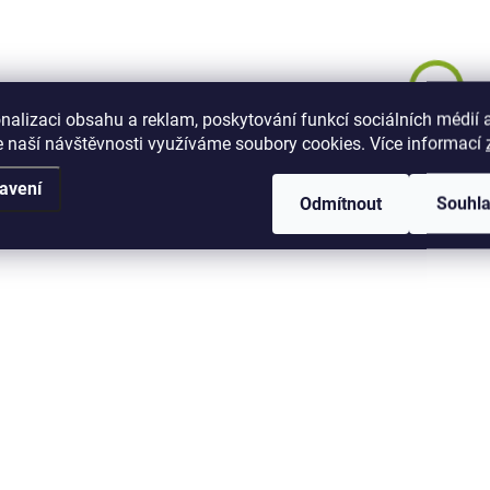
L3e
L3e
nalizaci obsahu a reklam, poskytování funkcí sociálních médií 
NOVINKA
 naší návštěvnosti využíváme soubory cookies. Více informací
avení
Odmítnout
Souhl
PŘEDOBJEDNÁVKY - DODÁNÍ
ČERVENEC 26
Arctic Leopard E-
XE880, 39kW (53HP),
880Nm, 130 km/hod,
bat 90V75Ah (6,75
229 999 Kč
kWh), homologovaná,