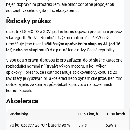
nejen dopravním prostředkem, ale plnohodnotně propojenou
součástí vašeho digitálního ekosystému.
Řidičský průkaz
e-skútr ELS MOTO e-XDV je plně homologován pro silniční provoz
v kategorii L3e-A1. Nominální výkon motoru činí 6 kW, což
umožňuje jeho řízení s
řidičským oprávněním skupiny A1 (od 16
let) nebo se skupinou B
dle platné legislativy České republiky.
V souladu s právní úpravou je pro zařazení do příslušné kategorie
rozhodující nominální (trvalý) výkon motoru, nikoli výkon
špičkový. I přes to, že skútr dosahuje špičkového výkonu až 20
kW, který je využíván při akceleraci nebo dynamické jízdě, není tím
dotčena jeho zákonná způsobilost k provozu na pozemních
komunikacích.
Akcelerace
Podmínky
0–50 km/h
0–80 km/h
70 kg jezdec / 28 °C / baterie 98 %
3,7 s
6,99 s