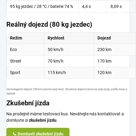
95 kg jezdec / 28 °C / baterie 74 %
4,4 s
8,69 s
Reálný dojezd (80 kg jezdec)
Režim
Rychlost
Dojezd
Eco
50 km/h
230 km
Street
70 km/h
170 km
Sport
115 km/h
120 km
Homologační dojezd: 230 km (normovaný test). Skutečný dojezd závisí na stylu jízdy, profilu trasy a
teplotě.
Zkušební jízda
Na prodejně máme testovací kus. Neváhejte nás kontaktovat a
domluvte si
zkušební jízdu
.
📞 Domluvit zkušební jízdu