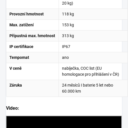
20 kg)
Provozní hmotnost
118 kg
Max. zatížení
153 kg
Přípustná max. hmotnost
313 kg
IP certifikace
IP67
Tempomat
ano
V ceně
nabíječka, COC list (EU
homologace pro přihlášení v ČR)
Záruka
24 měsíců I baterie 5 let nebo
60.000 km
Video: