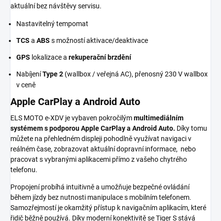
aktuální bez návštěvy servisu.
Nastavitelný tempomat
TCS
a
ABS
s možností aktivace/deaktivace
GPS
lokalizace a
rekuperační brzdění
Nabíjení
Type 2
(wallbox / veřejná AC), přenosný 230 V wallbox
v ceně
Apple CarPlay a Android Auto
ELS MOTO e-XDV je vybaven pokročilým
multimediálním
systémem s podporou Apple CarPlay a Android Auto.
Díky tomu
můžete na přehledném displeji pohodlně využívat navigaci v
reálném čase, zobrazovat aktuální dopravní informace, nebo
pracovat s vybranými aplikacemi přímo z vašeho chytrého
telefonu.
Propojení probíhá intuitivně a umožňuje bezpečné ovládání
během jízdy bez nutnosti manipulace s mobilním telefonem.
Samozřejmostí je okamžitý přístup k navigačním aplikacím, které
řidič běžně používá. Díky moderní konektivitě se Tiger S stává