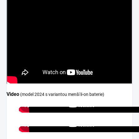
Video
(model 2024 s variantou menší li-on baterie)
ELS MOTO recenze e-XDV
Test: Jan Staněk (Electro Dad)