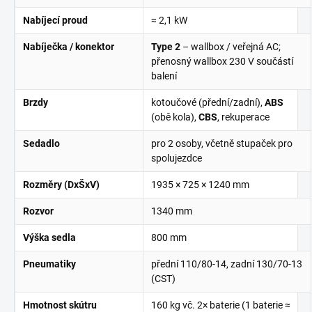
Nabíjecí proud
≈ 2,1 kW
Nabíječka / konektor
Type 2
– wallbox / veřejná AC;
přenosný wallbox 230 V součástí
balení
Brzdy
kotoučové (přední/zadní),
ABS
(obě kola),
CBS
, rekuperace
Sedadlo
pro 2 osoby, včetně stupaček pro
spolujezdce
Rozměry (DxŠxV)
1935 × 725 × 1240 mm
Rozvor
1340 mm
Výška sedla
800 mm
Pneumatiky
přední 110/80-14, zadní 130/70-13
(CST)
Hmotnost skútru
160 kg vč. 2× baterie (1 baterie ≈