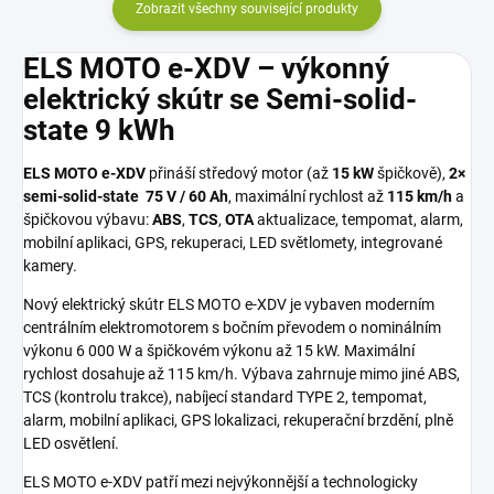
Zobrazit všechny související produkty
ELS MOTO e-XDV – výkonný
elektrický skútr se Semi-solid-
state 9 kWh
ELS MOTO e-XDV
přináší středový motor (až
15 kW
špičkově),
2×
semi-solid-state 75 V / 60 Ah
, maximální rychlost až
115 km/h
a
špičkovou výbavu:
ABS
,
TCS
,
OTA
aktualizace, tempomat, alarm,
mobilní aplikaci, GPS, rekuperaci, LED světlomety, integrované
kamery.
Nový elektrický skútr ELS MOTO e-XDV je vybaven moderním
centrálním elektromotorem s bočním převodem o nominálním
výkonu 6 000 W a špičkovém výkonu až 15 kW. Maximální
rychlost dosahuje až 115 km/h. Výbava zahrnuje mimo jiné ABS,
TCS (kontrolu trakce), nabíjecí standard TYPE 2, tempomat,
alarm, mobilní aplikaci, GPS lokalizaci, rekuperační brzdění, plně
LED osvětlení.
ELS MOTO e-XDV patří mezi nejvýkonnější a technologicky