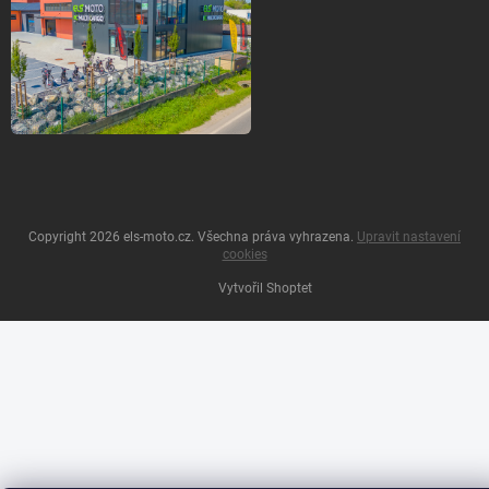
Copyright 2026
els-moto.cz
. Všechna práva vyhrazena.
Upravit nastavení
cookies
Vytvořil Shoptet