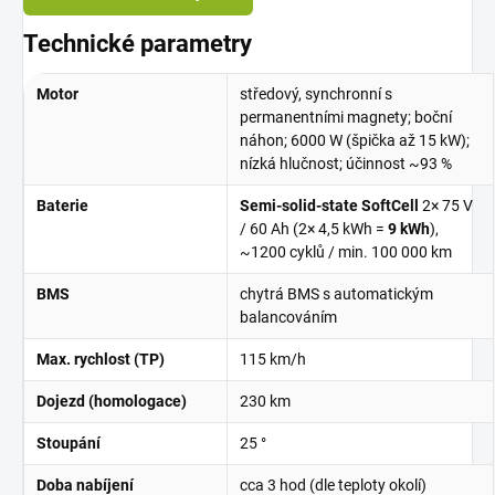
Technické parametry
Motor
středový, synchronní s
permanentními magnety; boční
náhon; 6000 W (špička až 15 kW);
nízká hlučnost; účinnost ~93 %
Baterie
Semi-solid-state SoftCell
2× 75 V
/ 60 Ah (2× 4,5 kWh =
9 kWh
),
~1200 cyklů / min. 100 000 km
BMS
chytrá BMS s automatickým
balancováním
Max. rychlost (TP)
115 km/h
Dojezd (homologace)
230 km
Stoupání
25 °
Doba nabíjení
cca 3 hod (dle teploty okolí)