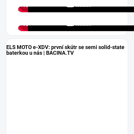
e-XDV: 15 kW, Type 2, ABS/TCS, OTA
Párování klíče a aplikace
ELS MOTO e-XDV: první skútr se semi solid-state
baterkou u nás | BACINA.TV