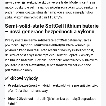
nejvybavenější elektrické skútry ve své třídě. Moderní centrální
motor poskytuje velmi svižnou akceleraci a okamžitou reakci na
přidání plynu, což zajišťuje dynamickou a současně plynulou
jízdu. Maximální rychlost činí 115 km/h.
Semi-solid-state SoftCell lithium baterie
– nová generace bezpečnosti a výkonu
Dvě vyjímatelné
Semi-solid-state SoftCell
baterie využívají
pokročilou
hybridní strukturu elektrolytu
, která kombinuje
pevnou a kapalnou fázi. Toto řešení přináší vyšší bezpečnost,
delší životnost a vyšší energetickou hustotu oproti klasickým
lithium-ion bateriím. Flexibilní “soft-cell” konstrukce v hliníkovém
pouzdře je
lehčí a efektivnější
než tradiční cylindrické nebo
prizmatické články.
✅ Klíčové výhody
Vysoká bezpečnost
– hybridní elektrolyt výrazně snižuje riziko
přehřátí a thermal runaway
Dlouhá životnost
– stabilnější chemie a pomalejší degradace
článků