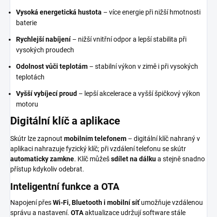
Vysoká energetická hustota
– více energie při nižší hmotnosti
baterie
Rychlejší nabíjení
– nižší vnitřní odpor a lepší stabilita při
vysokých proudech
Odolnost vůči teplotám
– stabilní výkon v zimě i při vysokých
teplotách
Vyšší vybíjecí proud
– lepší akcelerace a vyšší špičkový výkon
motoru
Digitální klíč a aplikace
Skútr lze zapnout
mobilním telefonem
– digitální klíč nahraný v
aplikaci nahrazuje fyzický klíč; při vzdálení telefonu se skútr
automaticky zamkne
. Klíč můžeš
sdílet na dálku
a stejně snadno
přístup kdykoliv odebrat.
Inteligentní funkce a OTA
Napojení přes
Wi-Fi, Bluetooth i mobilní síť
umožňuje vzdálenou
správu a nastavení.
OTA
aktualizace udržují software stále