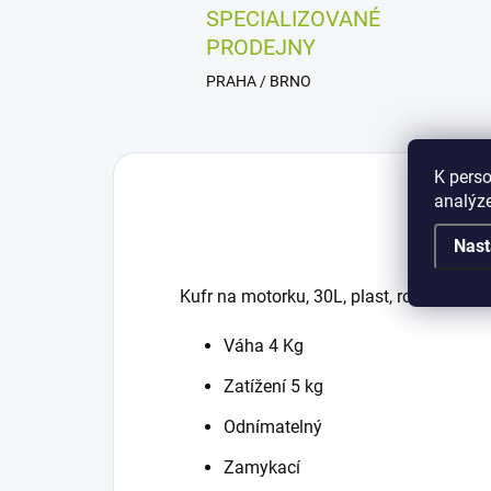
SPECIALIZOVANÉ
PRODEJNY
PRAHA / BRNO
K perso
analýze
Nast
Kufr na motorku, 30L, plast, rozměry 42
Váha 4 Kg
Zatížení 5 kg
Odnímatelný
Zamykací