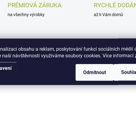
PRÉMIOVÁ ZÁRUKA
RYCHLÉ DODÁN
na všechny výrobky
až k Vám domů
nalizaci obsahu a reklam, poskytování funkcí sociálních médií 
Popis
 naší návštěvnosti využíváme soubory cookies. Více informací
avení
Odmítnout
Souhl
,5x35,5x33 cm. Materiál polypropylen.