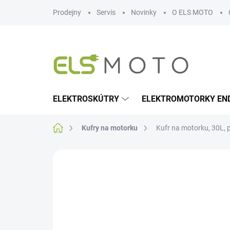
Přejít
Prodejny
Servis
Novinky
O ELS MOTO
na
obsah
ELEKTROSKÚTRY
ELEKTROMOTORKY EN
Domů
Kufry na motorku
Kufr na motorku, 30L, p
Neohodnoceno
Podrobnosti hodn