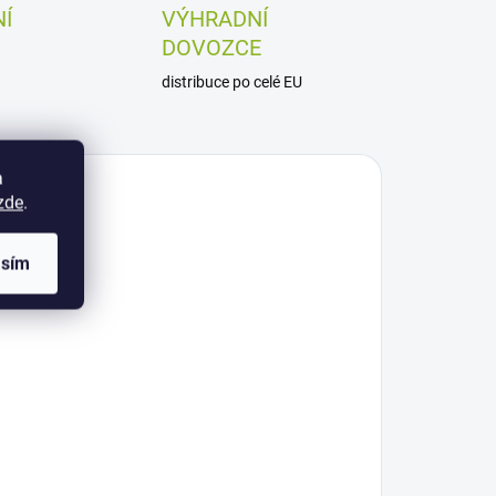
Í
VÝHRADNÍ
DOVOZCE
distribuce po celé EU
a
zde
.
asím