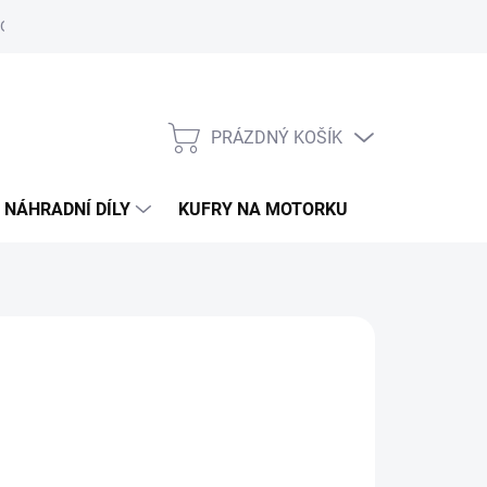
Obchodní podmínky
Podmínky ochrany osobních údajů
PRÁZDNÝ KOŠÍK
NÁKUPNÍ
KOŠÍK
NÁHRADNÍ DÍLY
KUFRY NA MOTORKU
O ELS MOTO