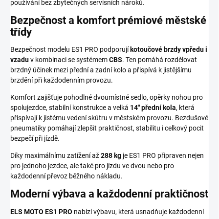
používání bez zbytečných servisních nároků.
Bezpečnost a komfort prémiové městské
třídy
Bezpečnost modelu ES1 PRO podporují
kotoučové brzdy vpředu i
vzadu
v kombinaci se systémem
CBS
. Ten pomáhá rozdělovat
brzdný účinek mezi přední a zadní kolo a přispívá k jistějšímu
brzdění při každodenním provozu.
Komfort zajišťuje pohodlné dvoumístné sedlo, opěrky nohou pro
spolujezdce, stabilní konstrukce a velká
14" přední kola
, která
přispívají k jistému vedení skútru v městském provozu. Bezdušové
pneumatiky pomáhají zlepšit praktičnost, stabilitu i celkový pocit
bezpečí při jízdě.
Díky maximálnímu zatížení až
288 kg
je ES1 PRO připraven nejen
pro jednoho jezdce, ale také pro jízdu ve dvou nebo pro
každodenní převoz běžného nákladu.
Moderní výbava a každodenní praktičnost
ELS MOTO ES1 PRO
nabízí výbavu, která usnadňuje každodenní