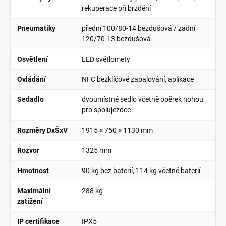
rekuperace při brzdění
Pneumatiky
přední
100/80-14
bezdušová / zadní
120/70-13
bezdušová
Osvětlení
LED světlomety
Ovládání
NFC bezklíčové zapalování, aplikace
Sedadlo
dvoumístné sedlo včetně opěrek nohou
pro spolujezdce
Rozměry DxŠxV
1915 × 750 × 1130 mm
Rozvor
1325 mm
Hmotnost
90 kg
bez baterií,
114 kg
včetně baterií
Maximální
288 kg
zatížení
IP certifikace
IPX5