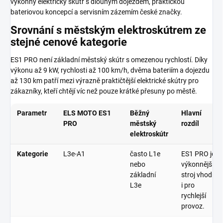
výkonný elektrický skútr s dlouhým dojezdem, praktickou
bateriovou koncepcí a servisním zázemím české značky.
Srovnání s městským elektroskútrem ze
stejné cenové kategorie
ES1 PRO není základní městský skútr s omezenou rychlostí. Díky
výkonu až
9 kW
, rychlosti až
100 km/h
, dvěma bateriím a dojezdu
až
130 km
patří mezi výrazně praktičtější elektrické skútry pro
zákazníky, kteří chtějí víc než pouze krátké přesuny po městě.
Parametr
ELS MOTO ES1
Běžný
Hlavní
PRO
městský
rozdíl
elektroskútr
Kategorie
L3e-A1
často L1e
ES1 PRO je
nebo
výkonnější
základní
stroj vhodný
L3e
i pro
rychlejší
provoz.