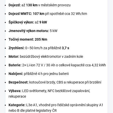
Dojezd:
až
130 km
v městském provozu
Dojezd WMTC:
107 km
při spotřebě cca
32 Wh/km
Špičkový výkon:
až
9 kW
Jmenovitý výkon motoru:
5 kW
Točivý moment:
205 Nm
Zrychlení:
0–50 km/h
za přibližně
3,7 s
Motor:
bezúdržbový elektromotor v zadním kole
Baterie:
2× Li-ion 72 V / 30 Ah
o celkové kapacitě cca
4,32 kWh
Nabíjení:
přibližně
4 h
pro jednu baterii
Bezpečnost:
kotoučové brzdy, CBS a rekuperace při brzdění
Výbava:
LED světlomety, NFC bezklíčové zapalování,
rekuperace
Kategorie:
L3e-A1, vhodné pro řidičské oprávnění skupiny A1
nebo B dle platné legislativy ČR