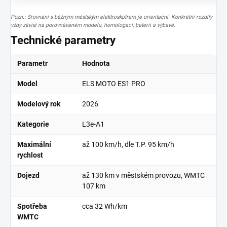
Pozn.: Srovnání s běžným městským elektroskútrem je orientační. Konkrétní rozdíly
vždy závisí na porovnávaném modelu, homologaci, baterii a výbavě.
Technické parametry
Parametr
Hodnota
Model
ELS MOTO ES1 PRO
Modelový rok
2026
Kategorie
L3e-A1
Maximální
až
100 km/h
, dle T.P.
95 km/h
rychlost
Dojezd
až
130 km
v městském provozu, WMTC
107 km
Spotřeba
cca
32 Wh/km
WMTC