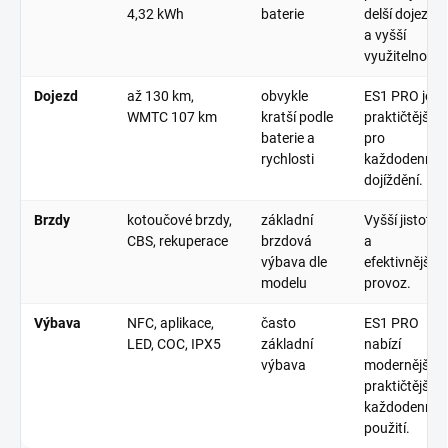
4,32 kWh
baterie
delší dojezd
a vyšší
využitelnost.
Dojezd
až
130 km
,
obvykle
ES1 PRO je
WMTC
107 km
kratší podle
praktičtější
baterie a
pro
rychlosti
každodenní
dojíždění.
Brzdy
kotoučové brzdy,
základní
Vyšší jistota
CBS, rekuperace
brzdová
a
výbava dle
efektivnější
modelu
provoz.
Výbava
NFC, aplikace,
často
ES1 PRO
LED, COC, IPX5
základní
nabízí
výbava
modernější a
praktičtější
každodenní
použití.