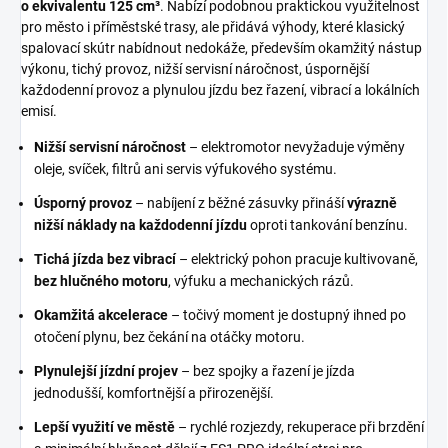
o ekvivalentu
125 cm³
. Nabízí podobnou praktickou využitelnost
pro město i příměstské trasy, ale přidává výhody, které klasický
spalovací skútr nabídnout nedokáže, především okamžitý nástup
výkonu, tichý provoz, nižší servisní náročnost, úspornější
každodenní provoz a plynulou jízdu bez řazení, vibrací a lokálních
emisí.
Nižší servisní náročnost
– elektromotor nevyžaduje výměny
oleje, svíček, filtrů ani servis výfukového systému.
Úsporný provoz
– nabíjení z běžné zásuvky přináší
výrazně
nižší náklady na každodenní jízdu
oproti tankování benzínu.
Tichá jízda bez vibrací
– elektrický pohon pracuje kultivovaně,
bez hlučného motoru
, výfuku a mechanických rázů.
Okamžitá akcelerace
– točivý moment je dostupný ihned po
otočení plynu, bez čekání na otáčky motoru.
Plynulejší jízdní projev
– bez spojky a řazení je jízda
jednodušší, komfortnější a přirozenější.
Lepší využití ve městě
– rychlé rozjezdy, rekuperace při brzdění