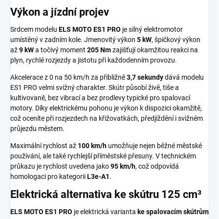
Výkon a jízdní projev
Srdcem modelu
ELS MOTO ES1 PRO
je silný elektromotor
umístěný v zadním kole. Jmenovitý výkon
5 kW
, špičkový výkon
až
9 kW
a točivý moment
205 Nm
zajišťují okamžitou reakci na
plyn, rychlé rozjezdy a jistotu při každodenním provozu.
Akcelerace z
0 na 50 km/h
za přibližně
3,7 sekundy
dává modelu
ES1 PRO velmi svižný charakter. Skútr působí živě, tiše a
kultivovaně, bez vibrací a bez prodlevy typické pro spalovací
motory. Díky elektrickému pohonu je výkon k dispozici okamžitě,
což oceníte při rozjezdech na křižovatkách, předjíždění i svižném
průjezdu městem.
Maximální rychlost až
100 km/h
umožňuje nejen běžné městské
používání, ale také rychlejší příměstské přesuny. V technickém
průkazu je rychlost uvedena jako
95 km/h
, což odpovídá
homologaci pro kategorii
L3e-A1
.
Elektrická alternativa ke skútru 125 cm³
ELS MOTO ES1 PRO
je elektrická varianta
ke spalovacím skútrům