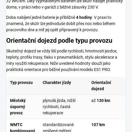
32 Wh/km
. Díky vyjímatelným bateriím lze skútr nabíjet prakticky
doma, v práci nebo v garáži z běžné zásuvky
230 V
.
Doba nabíjení jedné baterie je přibližně
4 hodiny
. V praxi to
znamená, že skútr lze jednoduše dobít přes noc nebo během
pracovního dne a mít jej opět připravený k provozu.
Orientační dojezd podle typu provozu
Skutečný dojezd se vždy liší podle rychlosti, hmotnosti jezdce,
teploty, profilu trasy, tlaku v pneumatikách, stylu akcelerace a
míry využití rekuperace. Níže uvedené hodnoty slouží jako
praktická orientace pro běžné používání modelu ES1 PRO.
Typ provozu
Charakter jízdy
Orientační
dojezd
Městský
plynulá jízda, nižší
až
130 km
úsporný
rychlosti, častá
provoz
rekuperace
WMTC
standardizované
107 km
kombinovaný
smíšené měření