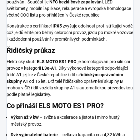
používání. Součástí je
NFC bezklíčové zapalování
, LED
světlomety, mobilní aplikace, rekuperace a evropská homologace
včetně COC listu pro přihlášení v České republice.
Konstrukce s certifikací
IPX5
zvyšuje odolnost proti stříkající vodě,
což je důležité pro běžný celoroční provoz, jízdu po mokré vozovce
i každodenní používání v proměnlivých podmínkách.
Řidičský průkaz
Elektrický skútr
ELS MOTO ES1 PRO
je homologován pro silniční
provoz v kategorii
L3e-A1
. Díky výkonové kategorii odpovídající
třídě A1 jej lze v České republice řídit s
řidičským oprávněním
skupiny A1
od 16 let. Držitelé řidičského oprávnění skupiny
B
mohou v ČR řídit vozidla skupiny A1 s automatickou převodovkou
podle platné legislativy.
Co přináší ELS MOTO ES1 PRO?
Výkon až 9 kW
– svižná akcelerace a jistota i mimo hustý
městský provoz.
Dvě vyjímatelné baterie
– celková kapacita cca
4,32 kWh
a