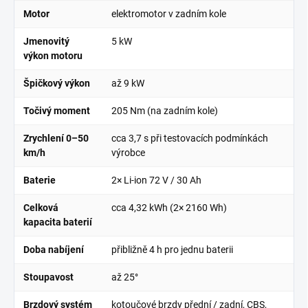
Motor
elektromotor v zadním kole
Jmenovitý
5 kW
výkon motoru
Špičkový výkon
až
9 kW
Točivý moment
205 Nm (na zadním kole)
Zrychlení 0–50
cca
3,7 s
při testovacích podmínkách
km/h
výrobce
Baterie
2× Li-ion 72 V / 30 Ah
Celková
cca
4,32 kWh
(2× 2160 Wh)
kapacita baterií
Doba nabíjení
přibližně
4 h
pro jednu baterii
Stoupavost
až
25°
Brzdový systém
kotoučové brzdy přední / zadní, CBS,