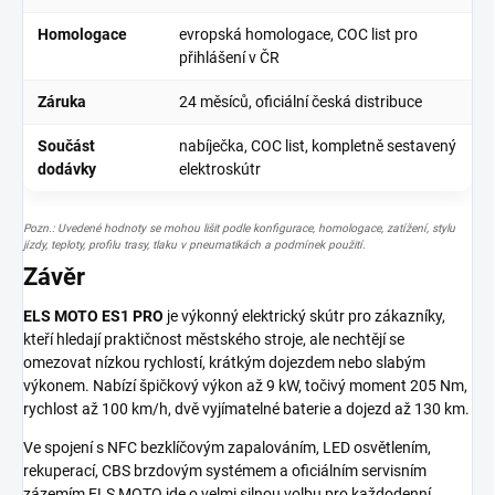
Homologace
evropská homologace, COC list pro
přihlášení v ČR
Záruka
24 měsíců
, oficiální česká distribuce
Součást
nabíječka, COC list, kompletně sestavený
dodávky
elektroskútr
Pozn.: Uvedené hodnoty se mohou lišit podle konfigurace, homologace, zatížení, stylu
jízdy, teploty, profilu trasy, tlaku v pneumatikách a podmínek použití.
Závěr
ELS MOTO ES1 PRO
je výkonný elektrický skútr pro zákazníky,
kteří hledají praktičnost městského stroje, ale nechtějí se
omezovat nízkou rychlostí, krátkým dojezdem nebo slabým
výkonem. Nabízí špičkový výkon až
9 kW
, točivý moment
205 Nm
,
rychlost až
100 km/h
, dvě vyjímatelné baterie a dojezd až
130 km
.
Ve spojení s NFC bezklíčovým zapalováním, LED osvětlením,
rekuperací, CBS brzdovým systémem a oficiálním servisním
zázemím ELS MOTO jde o velmi silnou volbu pro každodenní