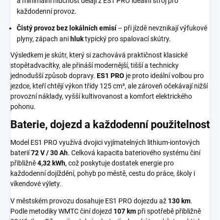
a minimální hlučnost dělají z ES1 PRO ideální stroj pro
každodenní provoz.
Čistý provoz bez lokálních emisí
– při jízdě nevznikají výfukové
plyny, zápach ani
hluk
typický pro spalovací skútry.
Výsledkem je skútr, který si zachovává praktičnost klasické
stopětadvacítky, ale přináší modernější, tišší a technicky
jednodušší způsob dopravy.
ES1 PRO
je proto ideální volbou pro
jezdce, kteří chtějí výkon třídy 125 cm³, ale zároveň očekávají nižší
provozní náklady, vyšší kultivovanost a komfort elektrického
pohonu.
Baterie, dojezd a každodenní použitelnost
Model ES1 PRO využívá dvojici vyjímatelných lithium-iontových
baterií
72 V / 30 Ah
. Celková kapacita bateriového systému činí
přibližně
4,32 kWh
, což poskytuje dostatek energie pro
každodenní dojíždění, pohyb po městě, cestu do práce, školy i
víkendové výlety.
V městském provozu dosahuje ES1 PRO dojezdu až
130 km
.
Podle metodiky WMTC činí dojezd
107 km
při spotřebě přibližně