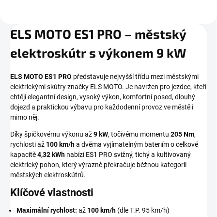
ELS MOTO ES1 PRO – městský
elektroskútr s výkonem 9 kW
ELS MOTO ES1 PRO
představuje nejvyšší třídu mezi městskými
elektrickými skútry značky ELS MOTO. Je navržen pro jezdce, kteří
chtějí elegantní design, vysoký výkon, komfortní posed, dlouhý
dojezd a praktickou výbavu pro každodenní provoz ve městě i
mimo něj.
Díky špičkovému výkonu až
9 kW
, točivému momentu
205 Nm
,
rychlosti až
100 km/h
a dvěma vyjímatelným bateriím o celkové
kapacitě
4,32 kWh
nabízí ES1 PRO svižný, tichý a kultivovaný
elektrický pohon, který výrazně překračuje běžnou kategorii
městských elektroskútrů.
Klíčové vlastnosti
Maximální rychlost:
až
100 km/h
(dle T.P. 95 km/h)