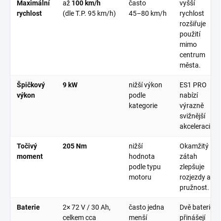
Maximální
až
100 km/h
často
vyšší
rychlost
(dle T.P. 95 km/h)
45–80 km/h
rychlost
rozšiřuje
použití
mimo
centrum
města.
Špičkový
9 kW
nižší výkon
ES1 PRO
výkon
podle
nabízí
kategorie
výrazně
svižnější
akceleraci.
Točivý
205 Nm
nižší
Okamžitý
moment
hodnota
zátah
podle typu
zlepšuje
motoru
rozjezdy a
pružnost.
Baterie
2× 72 V / 30 Ah
,
často jedna
Dvě baterie
celkem cca
menší
přinášejí