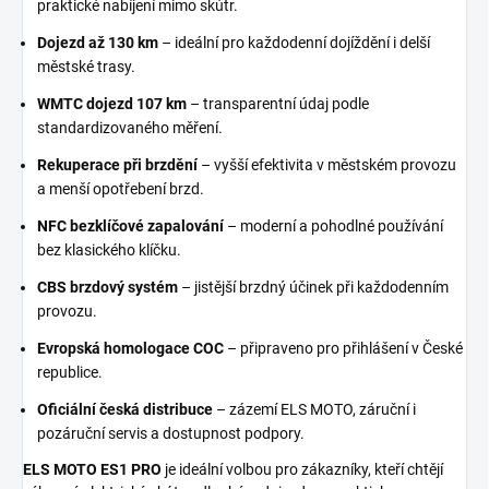
praktické nabíjení mimo skútr.
Dojezd až 130 km
– ideální pro každodenní dojíždění i delší
městské trasy.
WMTC dojezd 107 km
– transparentní údaj podle
standardizovaného měření.
Rekuperace při brzdění
– vyšší efektivita v městském provozu
a menší opotřebení brzd.
NFC bezklíčové zapalování
– moderní a pohodlné používání
bez klasického klíčku.
CBS brzdový systém
– jistější brzdný účinek při každodenním
provozu.
Evropská homologace COC
– připraveno pro přihlášení v České
republice.
Oficiální česká distribuce
– zázemí ELS MOTO, záruční i
pozáruční servis a dostupnost podpory.
ELS MOTO ES1 PRO
je ideální volbou pro zákazníky, kteří chtějí