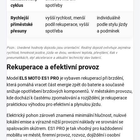
cyklus
spotřeby
Rychlejší
vyšší rychlost, menší
individuálně
příměstské
podíl rekuperace, vyšší
podle stylu jízdy
přesuny
spotřeba
a podmínek
Pozn.: Uvedené hodnoty dojezdu jsou orientační. Reálný dojezd ovlivňuje zejména
rychlost, hmotnost jezdce, jízda ve dvou, venkovní teplota, převýšení, tlak v
pneumatikách, styl akcelerace a aktuální technický stav baterií.
Rekuperace a efektivní provoz
Model
ELS MOTO ES1 PRO
je vybaven rekuperací při brzdění,
která pomáhá vracet část energie zpět do baterie a současně
snižuje opotřebení brzdových komponentů. V městském provozu,
kde dochází k častému zpomalování a rozjíždění, je rekuperace
praktickou výhodou pro efektivní a plynulou jízdu.
Elektrický pohon zároveň znamená minimální hlučnost, nulové
lokální emise a výrazně nižší provozní náklady ve srovnání se
spalovacím skútrem. ES1 PRO je tak vhodný pro každodenní
mobilitu ve městě, firemní provoz, rozvoz, dojíždění i osobní