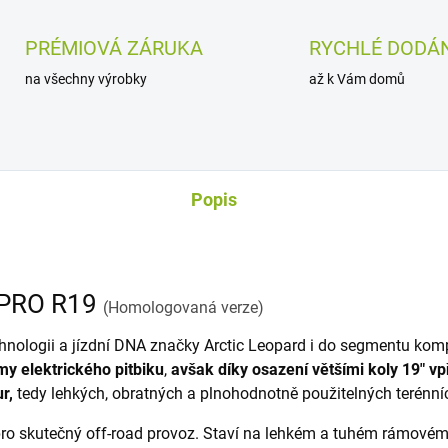
PRÉMIOVÁ ZÁRUKA
RYCHLÉ DODÁN
na všechny výrobky
až k Vám domů
Popis
F PRO R19
(Homologovaná verze)
chnologii a jízdní DNA značky Arctic Leopard i do segmentu ko
y elektrického pitbiku
,
avšak díky osazení většími koly 19" vp
r,
tedy lehkých, obratných a plnohodnotně použitelných terénní
ro skutečný off-road provoz. Staví na lehkém a tuhém rámovém 