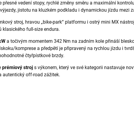
je přesné vedení stopy, rychlé změny směru a maximální kontrol
výjezdy, jistotu na kluzkém podkladu i dynamickou jízdu mezi 
nkový stroj, hravou „bike-park“ platformu i ostrý mini MX nástroj
klasického full-size endura.
 kW
a točivým momentem 342 Nm na zadním kole přináší bleskov
koku/komprese a předpětí je připravený na rychlou jízdu i tvr
lnohodnotné čtyřpístkové brzdy.
e
prémiový stroj
s výkonem, který ve své kategorii nastavuje nový 
 autentický off-road zážitek.