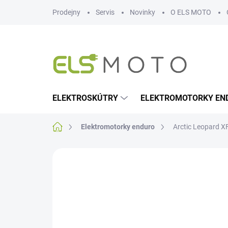
Přejít
Prodejny
Servis
Novinky
O ELS MOTO
na
obsah
ELEKTROSKÚTRY
ELEKTROMOTORKY EN
Domů
Elektromotorky enduro
Arctic Leopard X
Neohodnoceno
Podrobnosti hodn
NOVINKA