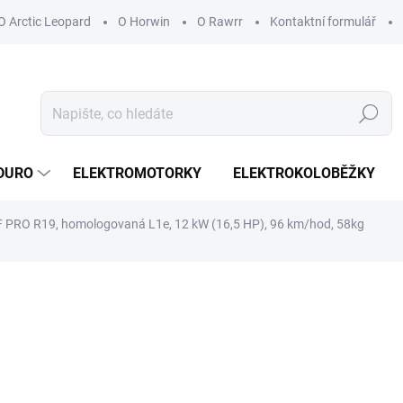
O Arctic Leopard
O Horwin
O Rawrr
Kontaktní formulář
Hledat
DURO
ELEKTROMOTORKY
ELEKTROKOLOBĚŽKY
F PRO R19, homologovaná L1e, 12 kW (16,5 HP), 96 km/hod, 58kg
ocení
99 999 Kč
82 643,80 Kč bez DPH