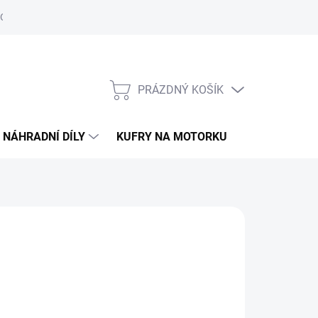
Obchodní podmínky
Podmínky ochrany osobních údajů
PRÁZDNÝ KOŠÍK
NÁKUPNÍ
KOŠÍK
NÁHRADNÍ DÍLY
KUFRY NA MOTORKU
O ELS MOTO