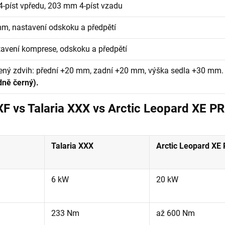
-píst vpředu, 203 mm 4-píst vzadu
m, nastavení odskoku a předpětí
tavení komprese, odskoku a předpětí
ený zdvih: přední +20 mm, zadní +20 mm, výška sedla +30 mm
dně černý).
F vs Talaria XXX vs Arctic Leopard XE PRO
Talaria XXX
Arctic Leopard XE
6 kW
20 kW
233 Nm
až 600 Nm