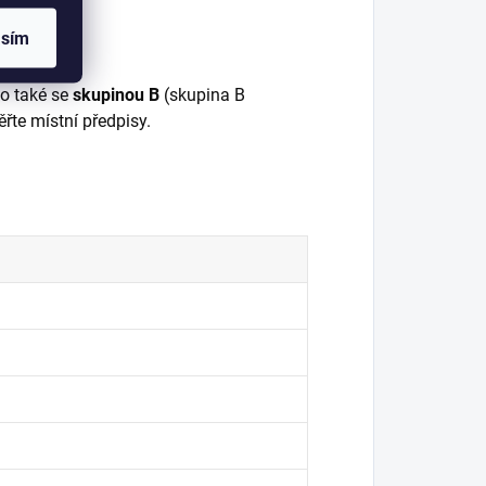
asím
bo také se
skupinou B
(skupina B
řte místní předpisy.