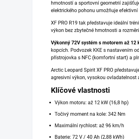
hmotností a sportovní geometrií zajišťu
elektrického pohonu umožňuje efektivní 
XF PRO R19 tak představuje ideální tréni
výkon bez zbytečné hmotnosti a rozměrů 
Výkonný 72V systém s motorem až 12
kopcích. Podvozek KKE s nastavením ods
přístrojovka s NFC (komfortní start) a p
Arctic Leopard Spirit XF PRO představuj
agresivní výkon, vysokou ovladatelnost a
Klíčové vlastnosti
Výkon motoru: až 12 kW (16,8 hp)
Točivý moment na kole: 342 Nm
Maximální rychlost: až 96 km/h
Baterie: 72 V / 40 Ah (2,88 kWh)