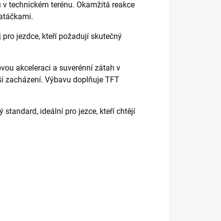
u v technickém terénu. Okamžitá reakce
zatáčkami.
 pro jezdce, kteří požadují skutečný
ou akceleraci a suverénní zátah v
dší zacházení. Výbavu doplňuje TFT
standard, ideální pro jezce, kteří chtějí