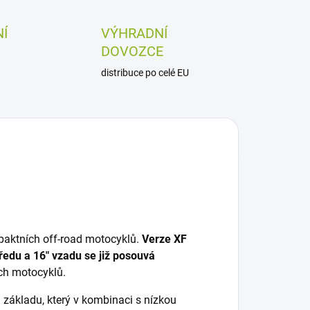
Í
VÝHRADNÍ
DOVOZCE
distribuce po celé EU
mpaktních off-road motocyklů.
Verze XF
ředu a 16" vzadu se již posouvá
ch motocyklů.
základu, který v kombinaci s nízkou