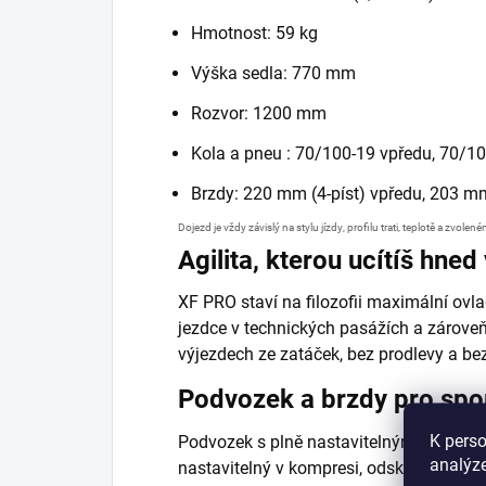
Hmotnost: 59 kg
Výška sedla: 770 mm
Rozvor: 1200 mm
Kola a pneu : 70/100-19 vpředu, 70/1
Brzdy: 220 mm (4-píst) vpředu, 203 mm
Dojezd je vždy závislý na stylu jízdy, profilu trati, teplotě a zvol
Agilita, kterou ucítíš hned
XF PRO staví na filozofii maximální ovla
jezdce v technických pasážích a zároveň 
výjezdech ze zatáček, bez prodlevy a be
Podvozek a brzdy pro spo
K perso
Podvozek s plně nastavitelným odpruže
analýze
nastavitelný v kompresi, odskoku i pře