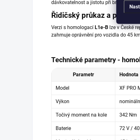
dávkovatelnost a jistotu při brzdění do 
Nast
Řidičský průkaz a provoz
Verzi s homologací
L1e-B
lze v České rep
zahrnuje oprávnění pro vozidla do
45 k
Technické parametry - homo
Parametr
Hodnota
Model
XF PRO 
Výkon
nomináln
Točivý moment na kole
342 Nm
Baterie
72 V / 40