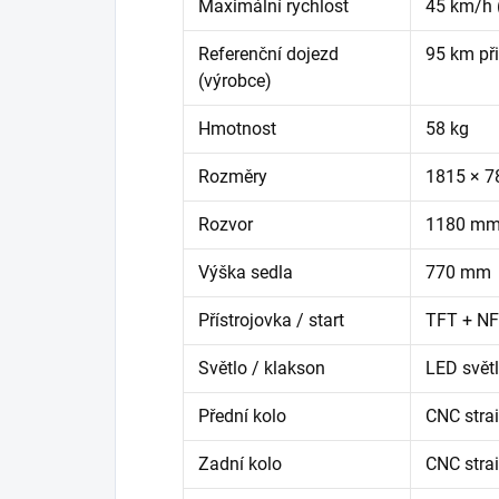
Maximální rychlost
45 km/h 
Referenční dojezd
95 km př
(výrobce)
Hmotnost
58 kg
Rozměry
1815 × 7
Rozvor
1180 m
Výška sedla
770 mm
Přístrojovka / start
TFT + N
Světlo / klakson
LED svět
Přední kolo
CNC strai
Zadní kolo
CNC strai