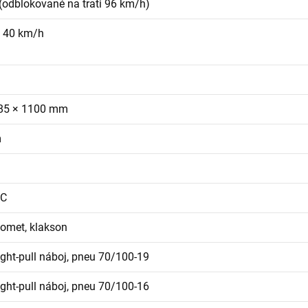
(odblokované na trati 96 km/h)
i 40 km/h
85 × 1100 mm
m
FC
lomet, klakson
ght-pull náboj, pneu 70/100-19
ght-pull náboj, pneu 70/100-16