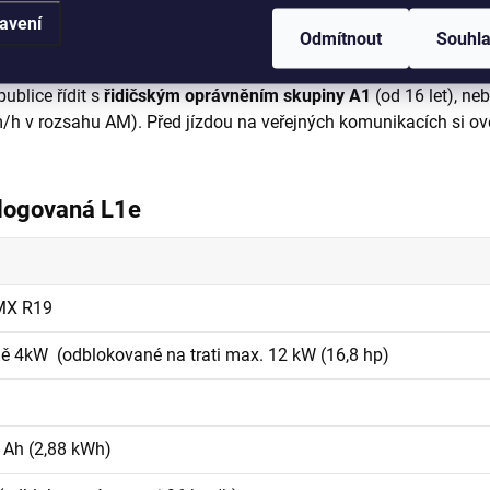
zatáček i na rozbitém povrchu.
avení
Odmítnout
Souhl
ublice řídit s
řidičským oprávněním skupiny A1
(od 16 let), ne
m/h
v rozsahu AM). Před jízdou na veřejných komunikacích si ově
logovaná L1e
MX R19
ě 4kW (odblokované na trati max. 12 kW (16,8 hp)
 Ah (2,88 kWh)