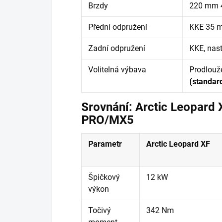
Brzdy
220 mm 4
Přední odpružení
KKE 35 m
Zadní odpružení
KKE, nas
Volitelná výbava
Prodlouž
(standar
Srovnání: Arctic Leopard X
PRO/MX5
Parametr
Arctic Leopard XF
Špičkový
12 kW
výkon
Točivý
342 Nm