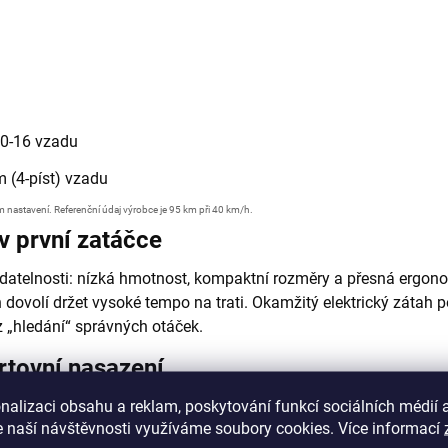
00-16 vzadu
 (4-píst) vzadu
eném nastavení. Referenční údaj výrobce je 95 km při 40 km/h.
 v první zatáčce
datelnosti: nízká hmotnost, kompaktní rozměry a přesná ergonomie 
dovolí držet vysoké tempo na trati. Okamžitý elektrický zátah p
z „hledání“ správných otáček.
rtovní nasazení
nalizaci obsahu a reklam, poskytování funkcí sociálních médií 
ním KKE -
Přední vidlice KKE 35 mm nabízí nastavení odskoku a 
 naší návštěvnosti využíváme soubory cookies. Více informací
dpětí. Brzdový systém se čtyřpístkovými třmeny a velkými kotou