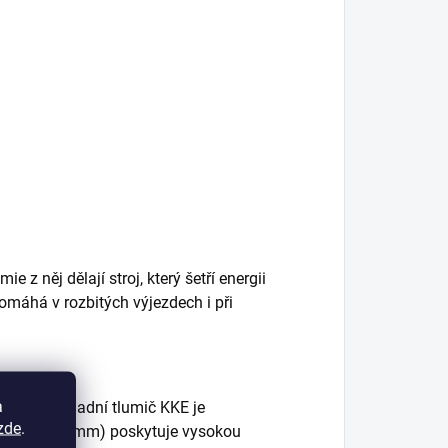
z něj dělají stroj, který šetří energii
omáhá v rozbitých výjezdech i při
a
předpětí. Zadní tlumič KKE je
zde
.
či (220/203 mm) poskytuje vysokou