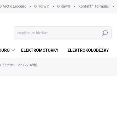
O Arctic Leopard
O Horwin
O Rawrr
Kontaktní formulář
Hledat
DURO
ELEKTROMOTORKY
ELEKTROKOLOBĚŽKY
 baterie Li-on (270Wh)
ocení
8 999 Kč
7 437,19 Kč bez DPH