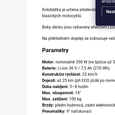
analýze
Koloběžka je určena především pro městs
Nast
klasických motocyklů.
Boky decku jsou vybaveny efektním LED s
Na přehledném displeji se zobrazuje veške
Parametry
Motor:
nominálně 350 W (ve špičce až 
Baterie:
Li-ion 36 V / 7,5 Ah (270 Wh)
Konstrukční rychlost:
25 km/h
Dojezd:
až 25 km (při ECO jízdě po rovin
Doba nabíjení:
5–8 hodin
Max. stoupavost:
14°
Max. zatížení:
100 kg
Brzdy:
přední bubnová, zadní elektronic
Pneumatiky:
9" nafukovací