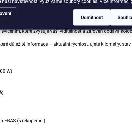
 naší návštěvnosti využíváme soubory cookies. Více informací
ký provoz na kratší vzdálenosti. Není potřeba registrační značk
avení
Odmítnout
Souhl
vícením, které zvyšuje vaši viditelnost a zároveň dodává kolo
ré důležité informace – aktuální rychlost, ujeté kilometry, stav 
500 W)
ě)
ká EBAS (s rekuperací)