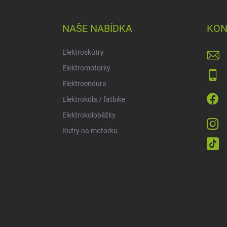
á
p
a
NAŠE NABÍDKA
KON
t
í
Elektroskútry
Elektromotorky
Elektroendura
Elektrokola / fatbike
Elektrokoloběžky
Kufry na motorku