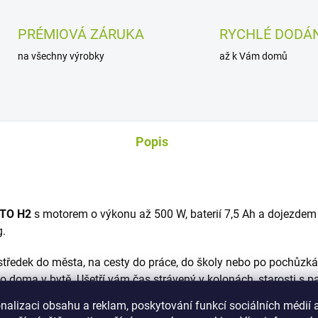
PRÉMIOVÁ ZÁRUKA
RYCHLÉ DODÁN
na všechny výrobky
až k Vám domů
Popis
TO H2
s motorem o výkonu až 500 W, baterií 7,5 Ah a dojezdem
g.
ostředek do města, na cesty do práce, do školy nebo po pochůzká
o doma v bytě. Ušetří vám čas strávený v kolonách, starosti s 
rovozní náklady, minimální údržba a nulové emise z ní dělají prak
nalizaci obsahu a reklam, poskytování funkcí sociálních médií 