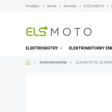
Přejít
Prodejny
Servis
Novinky
O ELS MOTO
na
obsah
ELEKTROSKÚTRY
ELEKTROMOTORKY EN
Domů
Elektrokoloběžky
ELS MOTO H2, až 500W,
Neohodnoceno
Podrobnosti hodn
NOVINKA