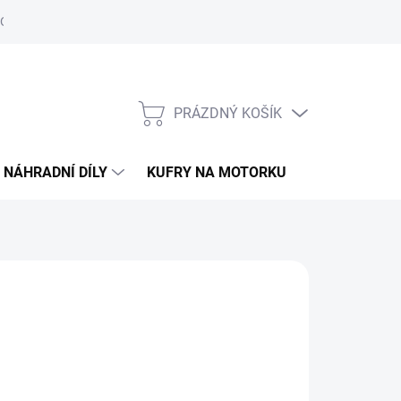
Obchodní podmínky
Podmínky ochrany osobních údajů
PRÁZDNÝ KOŠÍK
NÁKUPNÍ
KOŠÍK
NÁHRADNÍ DÍLY
KUFRY NA MOTORKU
O ELS MOTO