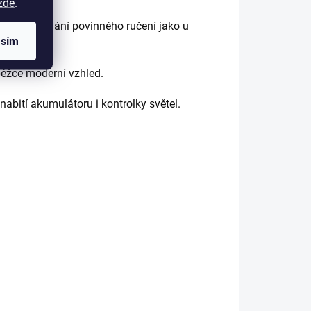
zde
.
a ani sjednání povinného ručení jako u
asím
běžce moderní vzhled.
nabití akumulátoru i kontrolky světel.