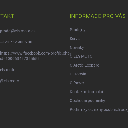
TAKT
INFORMACE PRO VÁS
Prodejny
prodej
@
els-moto.cz
Servis
+420 732 900 900
Novinky
https://www.facebook.com/profile.php?
O ELS MOTO
id=100063457865655
O Arctic Leopard
els.moto
O Horwin
@els.moto
O Rawrr
Kontaktní formulář
Obchodní podmínky
Podmínky ochrany osobních úda