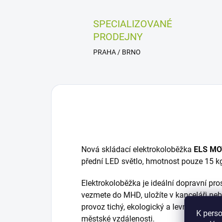
SPECIALIZOVANÉ
PRODEJNY
PRAHA / BRNO
Nová skládací elektrokoloběžka
ELS MO
přední LED světlo, hmotnost pouze 15 k
Elektrokoloběžka je ideální dopravní pr
vezmete do MHD, uložíte v kanceláři neb
provoz tichý, ekologický a levný. Nízké p
K perso
městské vzdálenosti.