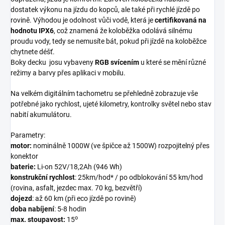
dostatek výkonu na jízdu do kopců, ale také při rychlé jízdě po
rovině. Výhodou je odolnost vůči vodě, která je
certifikovaná na
hodnotu IPX6
, což znamená že koloběžka odolává silnému
proudu vody, tedy se nemusíte bát, pokud při jízdě na koloběžce
chytnete déšť.
Boky decku josu vybaveny
RGB svícením
u které se mění různé
režimy a barvy přes aplikaci v mobilu.
Na velkém digitálním tachometru se přehledně zobrazuje vše
potřebné jako rychlost, ujeté kilometry, kontrolky světel nebo stav
nabití akumulátoru.
Parametry:
motor:
nominálně 1000W (ve špičce až 1500W) rozpojitelný přes
konektor
baterie:
Li-on 52V/18,2Ah (946 Wh)
konstrukční rychlost
: 25km/hod* / po odblokování 55 km/hod
(rovina, asfalt, jezdec max. 70 kg, bezvětří)
dojezd
: až 60 km (při eco jízdě po rovině)
doba nabíjení
: 5-8 hodin
o
max. stoupavost:
15