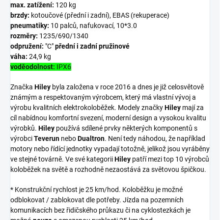
max. zatížení:
120 kg
brzdy:
kotoučové (přední i zadní), EBAS (rekuperace)
pneumatiky:
10 palců, nafukovací, 10*3.0
rozměry:
1235/690/1340
odpružení:
"C"
přední i zadní pružinové
váha:
24,9 kg
voděodolnost:
IPX6
Značka
Hiley
byla založena v roce 2016 a dnes je již celosvětově
známým a respektovaným výrobcem, který má vlastní vývoj a
výrobu kvalitních elektrokoloběžek. Modely značky
Hiley
mají za
cíl nabídnou komfortní svezení, moderní design a vysokou kvalitu
výrobků.
Hiley
používá sdílené prvky některých komponentů s
výrobci
Teverun
nebo
Dualtron
. Není tedy náhodou, že například
motory nebo řídící jednotky vypadají totožně, jelikož jsou vyráběny
ve stejné továrně. Ve své kategorii
Hiley
patří mezi top 10 výrobců
koloběžek na světě a rozhodně nezaostává za světovou špičkou.
* Konstrukční rychlost je 25 km/hod. Koloběžku je možné
odblokovat / zablokovat dle potřeby. Jízda na pozemních
komunikacích bez řidičského průkazu či na cyklostezkách je