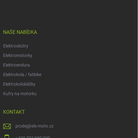
á
p
a
t
í
NAŠE NABÍDKA
Elektroskútry
Elektromotorky
Elektroendura
Elektrokola / fatbike
Elektrokoloběžky
Kufry na motorku
KONTAKT
prodej
@
els-moto.cz