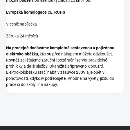
možná
pouze
s omezenou rychlosti 25 km/hod.
Evropská homologace CE, ROHS
V ceně: nabíječka
Záruka 24 měsíců
Na prodejně dodáváme kompletně sestavenou a pojízdnou
elektrokoloběžku
, kterou před nákupem můžete odzkoušet.
Rovněž zajišťujeme záruční i pozáruční servis, pravidelné
prohlídky a další služby. Okamžitě připraveno k použití.
Elektrokoloběžku stačí nabít v zásuvce 230V a je opět v
pohotovosti, kdykoliv potřebujete. Vhodná na výlety, jízdu do
práce či do školy i na nákupy.
Z