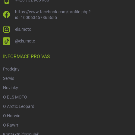
+420 732 900 900
https://www.facebook.com/profile.php?
id=100063457865655
els.moto
@els.moto
INFORMACE PRO VÁS
Prodejny
Servis
Novinky
O ELS MOTO
O Arctic Leopard
O Horwin
O Rawrr
Kontaktní formulář