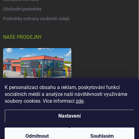
Obchodní podmínky
Podmínky ochrany osobních údajů
NAŠE PRODEJNY
K personalizaci obsahu a reklam, poskytování funkcí
sociálních médií a analýze naší návštěvnosti využíváme
soubory cookies. Více informací
zde
.
Nastavení
Copyright 2026
els-moto.cz
. Všechna práva vyhrazena.
Upravit nastavení
cookies
Odmítnout
Souhlasím