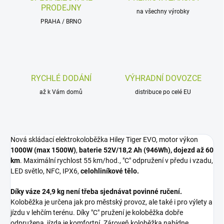
PRODEJNY
na všechny výrobky
PRAHA / BRNO
RYCHLÉ DODÁNÍ
VÝHRADNÍ DOVOZCE
až k Vám domů
distribuce po celé EU
Nová skládací elektrokoloběžka Hiley Tiger EVO, motor výkon
1000W (max 1500W)
,
baterie 52V/18,2 Ah (946Wh), dojezd až 60
km
. Maximální rychlost 55 km/hod., "C" odpružení v předu i vzadu,
LED světlo, NFC, IPX6,
celohliníkové tělo.
Díky váze 24,9 kg není třeba sjednávat povinné ručení.
Koloběžka je určena jak pro městský provoz, ale také i pro výlety a
jízdu v lehčím terénu. Díky "C" pružení je koloběžka dobře
odpružena, jízda je komfortní. Zároveň koloběžka nabídne