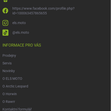
https://www.facebook.com/profile.php?
id=100063457865655
els.moto
@els.moto
INFORMACE PRO VÁS
Prodejny
Servis
Novinky
O ELS MOTO
O Arctic Leopard
O Horwin
O Rawrr
Kontaktní formulář