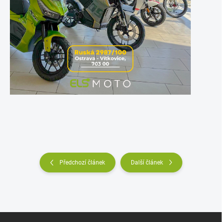
Předchozí článek
Další článek
Z