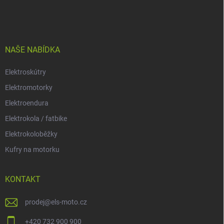
á
p
a
t
í
NAŠE NABÍDKA
Elektroskútry
Elektromotorky
Elektroendura
Elektrokola / fatbike
Elektrokoloběžky
Kufry na motorku
KONTAKT
prodej
@
els-moto.cz
+420 732 900 900