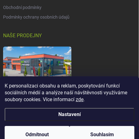
Obchodní podmínky
Podmínky ochrany osobních údajů
NAŠE PRODEJNY
K personalizaci obsahu a reklam, poskytování funkcí
sociálních médií a analýze naší návštěvnosti využíváme
soubory cookies. Více informací
zde
.
Nastavení
Copyright 2026
els-moto.cz
. Všechna práva vyhrazena.
Upravit nastavení
cookies
Odmítnout
Souhlasím