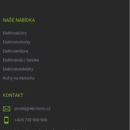
p
a
t
í
NAŠE NABÍDKA
Elektroskútry
Elektromotorky
Elektroendura
Elektrokola / fatbike
Elektrokoloběžky
Kufry na motorku
KONTAKT
prodej
@
els-moto.cz
+420 732 900 900