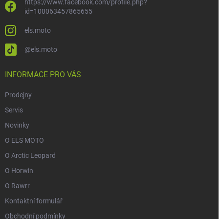
https://www.facebook.com/profile.php?
id=100063457865655
els.moto
@els.moto
INFORMACE PRO VÁS
Prodejny
Servis
Novinky
O ELS MOTO
O Arctic Leopard
O Horwin
O Rawrr
Kontaktní formulář
Obchodní podmínky