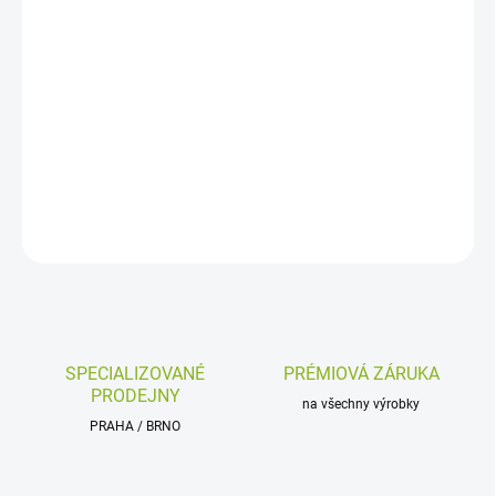
−
+
Přidat do košíku
Univerzální pneumatika pro elektroloběžku, 10 palců, 60/80-6,
10x2
DETAILNÍ INFORMACE
ZEPTAT SE
HLÍDAT
SPECIALIZOVANÉ
PRÉMIOVÁ ZÁRUKA
PRODEJNY
na všechny výrobky
PRAHA / BRNO