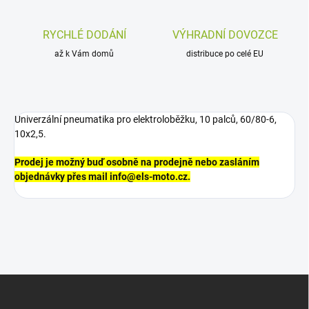
RYCHLÉ DODÁNÍ
VÝHRADNÍ DOVOZCE
až k Vám domů
distribuce po celé EU
Univerzální pneumatika pro elektroloběžku, 10 palců, 60/80-6,
10x2,5.
Prodej je možný buď osobně na prodejně nebo zasláním
objednávky přes mail info@els-moto.cz.
Z
á