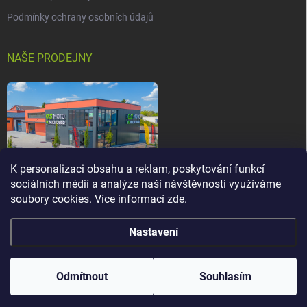
Podmínky ochrany osobních údajů
NAŠE PRODEJNY
K personalizaci obsahu a reklam, poskytování funkcí
sociálních médií a analýze naší návštěvnosti využíváme
soubory cookies. Více informací
zde
.
Nastavení
Copyright 2026
els-moto.cz
. Všechna práva vyhrazena.
Upravit nastavení
cookies
Odmítnout
Souhlasím
Vytvořil Shoptet